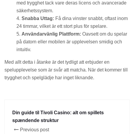
med trygghet tack vare deras licens och avancerade
säkerhetssystem.
Snabba Uttag:
Få dina vinster snabbt, oftast inom
24 timmar, vilket är ett stort plus för spelare.
Användarvänlig Plattform:
Oavsett om du spelar
på datorn eller mobilen är upplevelsen smidig och
intuitiv.
Med allt detta i åtanke är det tydligt att erbjuder en
spelupplevelse som är svår att matcha. När det kommer till
trygghet och spelglädje har inget liknande.
Din guide til Tivoli Casino: alt om spillets
spændende struktur
Previous post