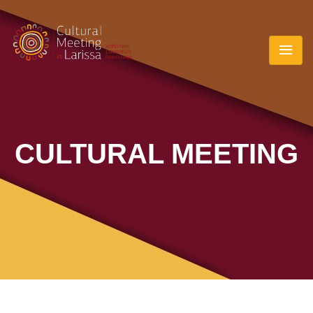
CULTURAL MEETING