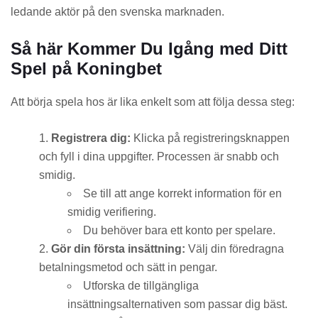
ledande aktör på den svenska marknaden.
Så här Kommer Du Igång med Ditt
Spel på Koningbet
Att börja spela hos är lika enkelt som att följa dessa steg:
Registrera dig:
Klicka på registreringsknappen
och fyll i dina uppgifter. Processen är snabb och
smidig.
Se till att ange korrekt information för en
smidig verifiering.
Du behöver bara ett konto per spelare.
Gör din första insättning:
Välj din föredragna
betalningsmetod och sätt in pengar.
Utforska de tillgängliga
insättningsalternativen som passar dig bäst.