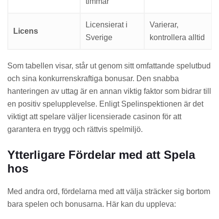
timmar
Licensierat i
Varierar,
Licens
Sverige
kontrollera alltid
Som tabellen visar, står ut genom sitt omfattande spelutbud
och sina konkurrenskraftiga bonusar. Den snabba
hanteringen av uttag är en annan viktig faktor som bidrar till
en positiv spelupplevelse. Enligt Spelinspektionen är det
viktigt att spelare väljer licensierade casinon för att
garantera en trygg och rättvis spelmiljö.
Ytterligare Fördelar med att Spela
hos
Med andra ord, fördelarna med att välja sträcker sig bortom
bara spelen och bonusarna. Här kan du uppleva: