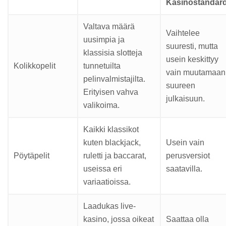
Kasinostandard
Valtava määrä
Vaihtelee
uusimpia ja
suuresti, mutta
klassisia slotteja
usein keskittyy
Kolikkopelit
tunnetuilta
vain muutamaan
pelinvalmistajilta.
suureen
Erityisen vahva
julkaisuun.
valikoima.
Kaikki klassikot
kuten blackjack,
Usein vain
Pöytäpelit
ruletti ja baccarat,
perusversiot
useissa eri
saatavilla.
variaatioissa.
Laadukas live-
kasino, jossa oikeat
Saattaa olla