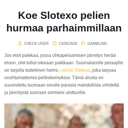
Koe Slotexo pelien
hurmaa parhaimmillaan
CHECK-USER
13/05/2026
GAMBLING
Jos etsit paikkaa, jossa uhkapelaamisen jännitys herää
eloon, olet tullut oikeaan paikkaan. Suomalaisille pelaajille
on tarjolla todellinen helmi,
casino Slotexo
, joka tarjoaa
unohtumattomia pelikokemuksia. Tämä alusta on
suunniteltu tuomaan sinulle parasta mahdollista viihdettä
ja jännitystä suoraan sormiesi ulottuville.