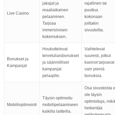
jakajat ja
rajallinen tai
reaaliaikainen
puuttua
Live Casino
pelaaminen.
kokonaan
Tarjoaa
joiltakin
immersiivisen
sivustoilta.
kokemuksen.
Houkuttelevat
Vaihtelevat
tervetuliaisbonukset
suuresti, jotkut
Bonukset ja
ja säännölliset
kasinot tarjoavat
Kampanjat
kampanjat
vain pieniä
pelaajille.
bonuksia.
Osa sivustoista e
ole täysin
Täysin optimoitu
optimoituja, mik
Mobiilioptimointi
mobiilipelaamiseen
heikentää
kaikilla laitteilla.
pelikokemusta