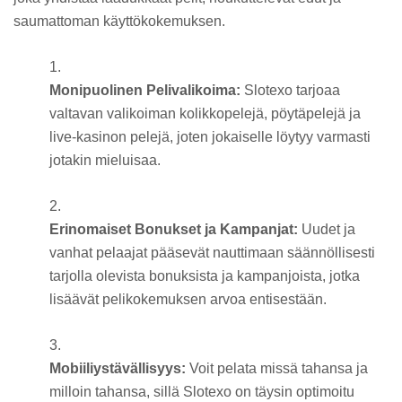
saumattoman käyttökokemuksen.
Monipuolinen Pelivalikoima:
Slotexo tarjoaa
valtavan valikoiman kolikkopelejä, pöytäpelejä ja
live-kasinon pelejä, joten jokaiselle löytyy varmasti
jotakin mieluisaa.
Erinomaiset Bonukset ja Kampanjat:
Uudet ja
vanhat pelaajat pääsevät nauttimaan säännöllisesti
tarjolla olevista bonuksista ja kampanjoista, jotka
lisäävät pelikokemuksen arvoa entisestään.
Mobiiliystävällisyys:
Voit pelata missä tahansa ja
milloin tahansa, sillä Slotexo on täysin optimoitu