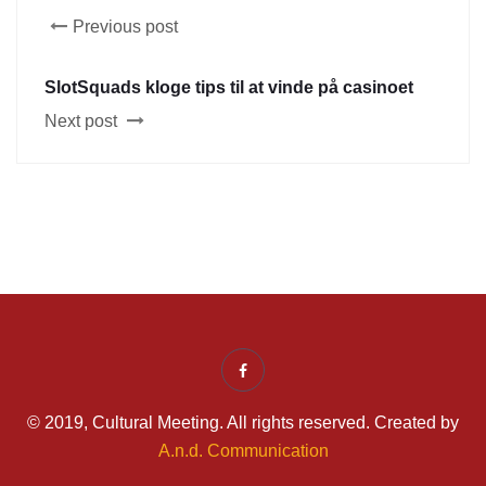
Previous post
SlotSquads kloge tips til at vinde på casinoet
Next post
© 2019, Cultural Meeting. All rights reserved. Created by
A.n.d. Communication