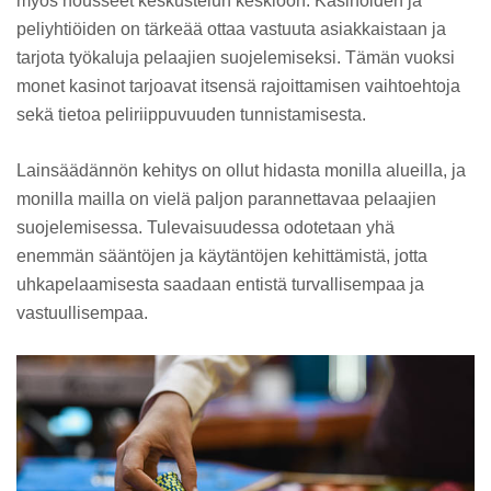
myös nousseet keskustelun keskiöön. Kasinoiden ja
peliyhtiöiden on tärkeää ottaa vastuuta asiakkaistaan ja
tarjota työkaluja pelaajien suojelemiseksi. Tämän vuoksi
monet kasinot tarjoavat itsensä rajoittamisen vaihtoehtoja
sekä tietoa peliriippuvuuden tunnistamisesta.
Lainsäädännön kehitys on ollut hidasta monilla alueilla, ja
monilla mailla on vielä paljon parannettavaa pelaajien
suojelemisessa. Tulevaisuudessa odotetaan yhä
enemmän sääntöjen ja käytäntöjen kehittämistä, jotta
uhkapelaamisesta saadaan entistä turvallisempaa ja
vastuullisempaa.