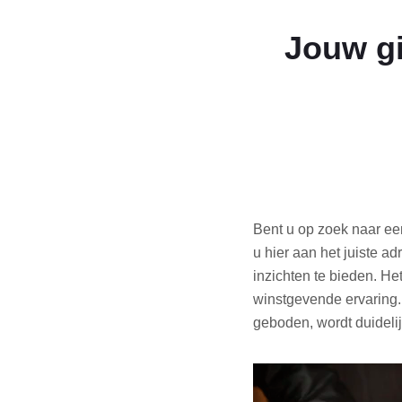
Jouw gi
Bent u op zoek naar ee
u hier aan het juiste 
inzichten te bieden. Het
winstgevende ervaring.
geboden, wordt duidel