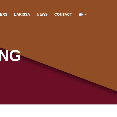
ERS
LARISSA
NEWS
CONTACT
ING