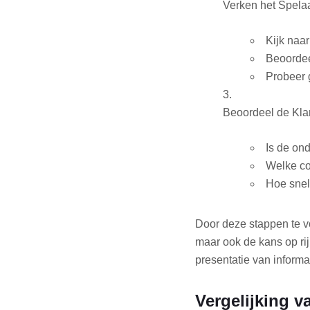
Verken het Spela
Kijk naar
Beoordee
Probeer 
Beoordeel de Kla
Is de on
Welke co
Hoe snel
Door deze stappen te vo
maar ook de kans op ri
presentatie van informa
Vergelijking 