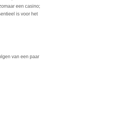
zomaar een casino;
entieel is voor het
volgen van een paar