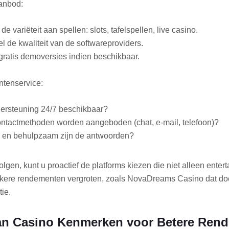
anbod:
 de variëteit aan spellen: slots, tafelspellen, live casino.
l de kwaliteit van de softwareproviders.
gratis demoversies indien beschikbaar.
ntenservice:
dersteuning 24/7 beschikbaar?
ntactmethoden worden aangeboden (chat, e-mail, telefoon)?
 en behulpzaam zijn de antwoorden?
lgen, kunt u proactief de platforms kiezen die niet alleen enter
jkere rendementen vergroten, zoals NovaDreams Casino dat doe
tie.
van Casino Kenmerken voor Betere Ren