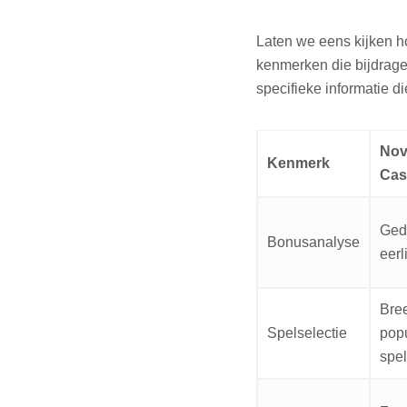
Laten we eens kijken h
kenmerken die bijdrage
specifieke informatie d
Nov
Kenmerk
Cas
Gede
Bonusanalyse
eerl
Bre
Spelselectie
pop
spel