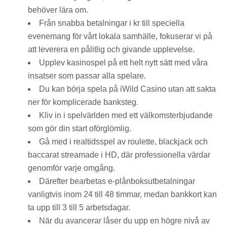
behöver lära om.
Från snabba betalningar i kr till speciella
evenemang för vårt lokala samhälle, fokuserar vi på
att leverera en pålitlig och givande upplevelse.
Upplev kasinospel på ett helt nytt sätt med våra
insatser som passar alla spelare.
Du kan börja spela på iWild Casino utan att sakta
ner för komplicerade banksteg.
Kliv in i spelvärlden med ett välkomsterbjudande
som gör din start oförglömlig.
Gå med i realtidsspel av roulette, blackjack och
baccarat streamade i HD, där professionella värdar
genomför varje omgång.
Därefter bearbetas e-plånboksutbetalningar
vanligtvis inom 24 till 48 timmar, medan bankkort kan
ta upp till 3 till 5 arbetsdagar.
När du avancerar låser du upp en högre nivå av