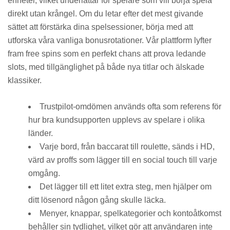
enheter, vilket underlättar för spelare som vill börja spela
direkt utan krångel. Om du letar efter det mest givande
sättet att förstärka dina spelsessioner, börja med att
utforska våra vanliga bonusrotationer. Vår plattform lyfter
fram free spins som en perfekt chans att prova ledande
slots, med tillgänglighet på både nya titlar och älskade
klassiker.
Trustpilot-omdömen används ofta som referens för
hur bra kundsupporten upplevs av spelare i olika
länder.
Varje bord, från baccarat till roulette, sänds i HD,
värd av proffs som lägger till en social touch till varje
omgång.
Det lägger till ett litet extra steg, men hjälper om
ditt lösenord någon gång skulle läcka.
Menyer, knappar, spelkategorier och kontoåtkomst
behåller sin tydlighet, vilket gör att användaren inte