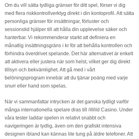
Om du vill sätta tydliga gränser för ditt spel, förser vi dig
med flera riskkontrollverktyg direkt i din kontoprofil. Att sätta
personliga gränser för insättningar, förluster och
sessionstid hjälper till att hålla din upplevelse säker och
hanterbar. Vi rekommenderar starkt att definiera en
månatlig insättningsgräns i kr för att behålla kontrollen och
förhindra överdrivet spelande. Det här alternativet är enkelt
att aktivera eller justera när som helst, vilket ger dig direkt
tillsyn och bekvämlighet. Att gå med i vårt
belöningsprogram innebär att du tjänar poäng med varje
snurr eller hand som spelas.
När vi sammanfattar intrycken är det ganska tydligt varför
många internationella spelare dras till iWild Casino. Under
våra tester laddar spelen in relativt snabbt och
navigeringen är tydlig, även om den grafiskt intensiva
designen ibland kan kännas lite tung på äldre telefoner. Att