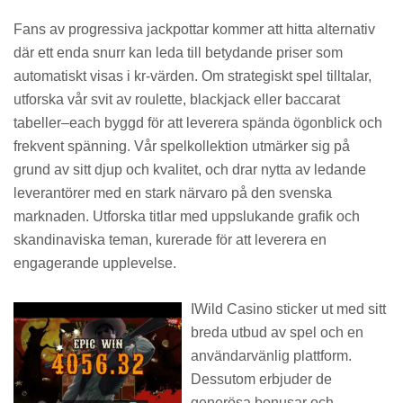
Fans av progressiva jackpottar kommer att hitta alternativ
där ett enda snurr kan leda till betydande priser som
automatiskt visas i kr-värden. Om strategiskt spel tilltalar,
utforska vår svit av roulette, blackjack eller baccarat
tabeller–each byggd för att leverera spända ögonblick och
frekvent spänning. Vår spelkollektion utmärker sig på
grund av sitt djup och kvalitet, och drar nytta av ledande
leverantörer med en stark närvaro på den svenska
marknaden. Utforska titlar med uppslukande grafik och
skandinaviska teman, kurerade för att leverera en
engagerande upplevelse.
IWild Casino sticker ut med sitt
breda utbud av spel och en
användarvänlig plattform.
Dessutom erbjuder de
generösa bonusar och