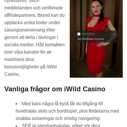
nyhetsbrev, SMS-
meddelanden och verifierade
affiliatepartners. Ibland kan du
upptäcka unika koder under
säsongsevenemang eller
genom att delta i tävlingar i
sociala medier. Håll kontakten
över våra kanaler för att
maximera dina
bonusmöjligheter på iWild
Casino.
Vanliga frågor om iWild Casino
Med bara några få tryck får du tillgång till
hundratals slots och bordsspel, plus fördelarna med
snabba aviseringar och smidig navigering.
SEK är standardvalutan, vilket gör dina