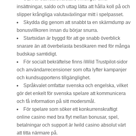
insättningar, saldo och uttag lätta att hålla koll på och
slipper krångliga valutaväxlingar mitt i spelpasset.
Skydda dig genom att snabbt ta en skärmdump av
bonusvillkoren innan du börjar snurra.
Startsidan är byggd för att ge snabb överblick
snarare än att överbelasta besökaren med för många
budskap samtidigt.
För socialt bekräftelse finns iWild Trustpilot-sidor
och användarrecensioner som ofta lyfter kampanjer
och kundsupportens tillgänglighet.
Språkvalet omfattar svenska och engelska, vilket
gör det enkelt för svenska spelare att kommunicera
och få information på sitt modersmål.
För spelare som söker ett konkurrenskraftigt
online casino med bra flyt mellan bonusar, spel,
betalningar och support är Iwild casino absolut värt
att titta närmare på.