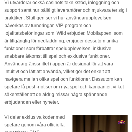
Vi utvärderar också casinots teknikstöd, inloggning och
support samt hur pålitligt leverantörer och mjukvara ter sig i
praktiken. Slutligen ser vi hur användarupplevelsen
påverkas av turneringar, VIP-program och
lojalitetsbelöningar som iWild erbjuder. Mobilappen, som
är tillgänglig för nedladdning, erbjuder dessutom unika
funktioner som förbättrar spelupplevelsen, inklusive
snabbare åtkomst till spel och exklusiva funktioner.
Användargränssnittet i appen är designat för att vara
intuitivt och lätt att använda, vilket gör det enkelt att
navigera mellan olika spel och funktioner. Dessutom kan
spelare få push-notiser om nya spel och kampanjer, vilket
säkerställer att de aldrig missar några spännande
erbjudanden eller nyheter.
Vi delar exklusiva koder med
spelare genom våra officiella