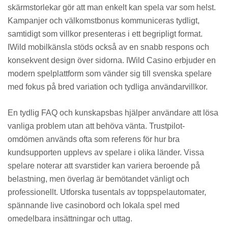
skärmstorlekar gör att man enkelt kan spela var som helst.
Kampanjer och välkomstbonus kommuniceras tydligt,
samtidigt som villkor presenteras i ett begripligt format.
IWild mobilkänsla stöds också av en snabb respons och
konsekvent design över sidorna. IWild Casino erbjuder en
modern spelplattform som vänder sig till svenska spelare
med fokus på bred variation och tydliga användarvillkor.
En tydlig FAQ och kunskapsbas hjälper användare att lösa
vanliga problem utan att behöva vänta. Trustpilot-
omdömen används ofta som referens för hur bra
kundsupporten upplevs av spelare i olika länder. Vissa
spelare noterar att svarstider kan variera beroende på
belastning, men överlag är bemötandet vänligt och
professionellt. Utforska tusentals av toppspelautomater,
spännande live casinobord och lokala spel med
omedelbara insättningar och uttag.