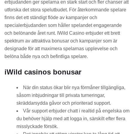
erbjudanden ger spelarna en stark start och fler chanser att
utforska det stora spelutbudet. För återkommande spelare
finns det ett ständigt flöde av kampanjer och
specialerbjudanden som håller spelandet engagerande
och belönande året runt. IWild Casino erbjuder ett brett
spektrum av attraktiva bonusar och kampanjer som är
designade för att maximera spelarnas upplevelse och
belöna både nya och befintliga spelare.
iWild casinos bonusar
När din status ökar blir nya förmåner tillgängliga,
såsom inbjudningar till privata turneringar,
skräddarsydda gåvor och prioriterad support.
Vår support erbjuder chatt i realtid på engelska om
du behöver hjälp med att logga in, särskilt efter flera
misslyckade försök.