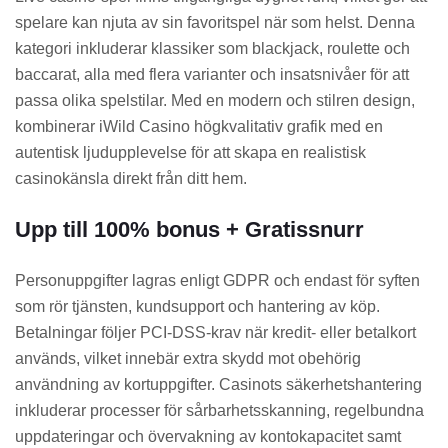
spelare kan njuta av sin favoritspel när som helst. Denna
kategori inkluderar klassiker som blackjack, roulette och
baccarat, alla med flera varianter och insatsnivåer för att
passa olika spelstilar. Med en modern och stilren design,
kombinerar iWild Casino högkvalitativ grafik med en
autentisk ljudupplevelse för att skapa en realistisk
casinokänsla direkt från ditt hem.
Upp till 100% bonus + Gratissnurr
Personuppgifter lagras enligt GDPR och endast för syften
som rör tjänsten, kundsupport och hantering av köp.
Betalningar följer PCI-DSS-krav när kredit- eller betalkort
används, vilket innebär extra skydd mot obehörig
användning av kortuppgifter. Casinots säkerhetshantering
inkluderar processer för sårbarhetsskanning, regelbundna
uppdateringar och övervakning av kontokapacitet samt