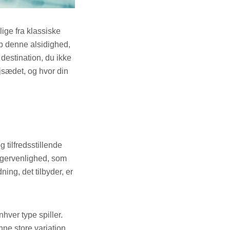
lige fra klassiske
op denne alsidighed,
destination, du ikke
øjsædet, og hvor din
 tilfredsstillende
rugervenlighed, som
ng, det tilbyder, er
nhver type spiller.
enne store variation