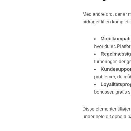
Med andre ord, der er m
bidrager til en komplet 
Mobilkompatibi
hvor du er. Platfo
Regelmæssig
turneringer, der g
Kundesuppor
problemer, du måt
Loyalitetspr
bonusser, gratis s
Disse elementer tilføjer
under hele dit ophold p