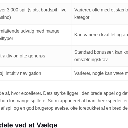
er 3.000 spil (slots, bordspil, live
Varierer, ofte med et stær
asino)
kategori
mfattende udvalg med mange
Kan variere i kvalitet og a
iltyper
Standard bonusser, kan k
traktiv og ofte generøs
omsætningskrav
j, intuitiv navigation
Varierer, nogle kan være
lede af, hvor excellerer. Dets styrke ligger i den brede appel og de
-shop for mange spillere. Som rapporteret af brancheeksperter, er
e af spil og en god brugeroplevelse, ofte foretrukket af en bred de
dele ved at Vælge