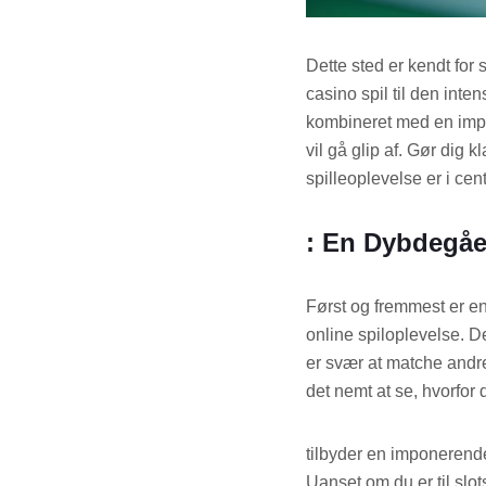
Dette sted er kendt for 
casino spil til den int
kombineret med en impon
vil gå glip af. Gør dig 
spilleoplevelse er i cen
: En Dybdegåe
Først og fremmest er en
online spiloplevelse. D
er svær at matche andr
det nemt at se, hvorfor 
tilbyder en imponerende 
Uanset om du er til slots