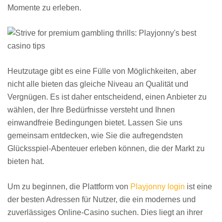
Momente zu erleben.
Heutzutage gibt es eine Fülle von Möglichkeiten, aber
nicht alle bieten das gleiche Niveau an Qualität und
Vergnügen. Es ist daher entscheidend, einen Anbieter zu
wählen, der Ihre Bedürfnisse versteht und Ihnen
einwandfreie Bedingungen bietet. Lassen Sie uns
gemeinsam entdecken, wie Sie die aufregendsten
Glücksspiel-Abenteuer erleben können, die der Markt zu
bieten hat.
Um zu beginnen, die Plattform von
Playjonny login
ist eine
der besten Adressen für Nutzer, die ein modernes und
zuverlässiges Online-Casino suchen. Dies liegt an ihrer