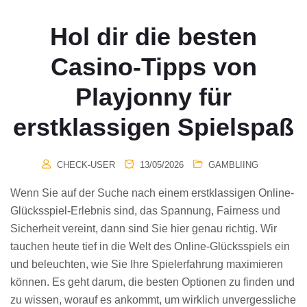
Hol dir die besten
Casino-Tipps von
Playjonny für
erstklassigen Spielspaß
CHECK-USER
13/05/2026
GAMBLIING
Wenn Sie auf der Suche nach einem erstklassigen Online-
Glücksspiel-Erlebnis sind, das Spannung, Fairness und
Sicherheit vereint, dann sind Sie hier genau richtig. Wir
tauchen heute tief in die Welt des Online-Glücksspiels ein
und beleuchten, wie Sie Ihre Spielerfahrung maximieren
können. Es geht darum, die besten Optionen zu finden und
zu wissen, worauf es ankommt, um wirklich unvergessliche