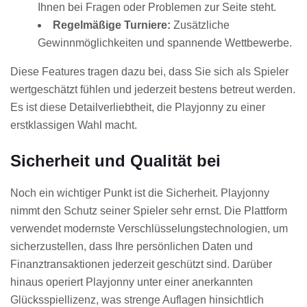
Ihnen bei Fragen oder Problemen zur Seite steht.
Regelmäßige Turniere:
Zusätzliche
Gewinnmöglichkeiten und spannende Wettbewerbe.
Diese Features tragen dazu bei, dass Sie sich als Spieler
wertgeschätzt fühlen und jederzeit bestens betreut werden.
Es ist diese Detailverliebtheit, die Playjonny zu einer
erstklassigen Wahl macht.
Sicherheit und Qualität bei
Noch ein wichtiger Punkt ist die Sicherheit. Playjonny
nimmt den Schutz seiner Spieler sehr ernst. Die Plattform
verwendet modernste Verschlüsselungstechnologien, um
sicherzustellen, dass Ihre persönlichen Daten und
Finanztransaktionen jederzeit geschützt sind. Darüber
hinaus operiert Playjonny unter einer anerkannten
Glücksspiellizenz, was strenge Auflagen hinsichtlich