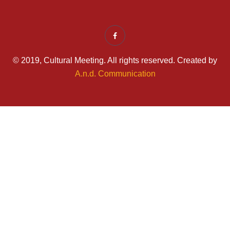
© 2019, Cultural Meeting. All rights reserved. Created by
A.n.d. Communication