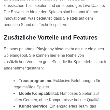
klassischen Tischspielen und ein lebendiges Live-Casino.
Die Entwickler hinter den Spielen sind bekannt für ihre
Innovationen, was bedeutet, dass Sie stets auf dem
neuesten Stand der Technik spielen.
Zusätzliche Vorteile und Features
En otras palabras, Playjonny bietet mehr als nur ein gutes
Spielangebot. Sie können hier eine Reihe von
zusätzlichen Vorteilen genießen, die Ihr Spielerlebnis noch
angenehmer gestalten:
Treueprogramme:
Exklusive Belohnungen für
regelmäßige Spieler.
Mobile Kompatibilität:
Nahtloses Spielen auf
allen Geräten, ohne Kompromisse bei der Qualität.
Kundenservice:
Ein engagiertes Team, das