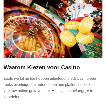
Waarom Kiezen voor Casino
Zoals we tot nu toe hebben uitgelegd, biedt Casino een
reeks overtuigende redenen om hun platform te kiezen
voor uw online gokavontuur. Hier zijn de belangrijkste
voordelen: