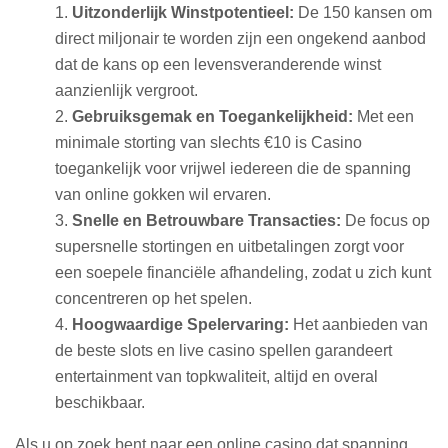
Uitzonderlijk Winstpotentieel:
De 150 kansen om
direct miljonair te worden zijn een ongekend aanbod
dat de kans op een levensveranderende winst
aanzienlijk vergroot.
Gebruiksgemak en Toegankelijkheid:
Met een
minimale storting van slechts €10 is Casino
toegankelijk voor vrijwel iedereen die de spanning
van online gokken wil ervaren.
Snelle en Betrouwbare Transacties:
De focus op
supersnelle stortingen en uitbetalingen zorgt voor
een soepele financiële afhandeling, zodat u zich kunt
concentreren op het spelen.
Hoogwaardige Spelervaring:
Het aanbieden van
de beste slots en live casino spellen garandeert
entertainment van topkwaliteit, altijd en overal
beschikbaar.
Als u op zoek bent naar een online casino dat spanning,