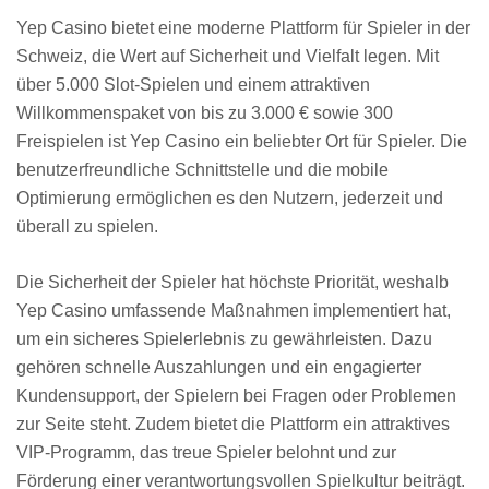
Yep Casino bietet eine moderne Plattform für Spieler in der
Schweiz, die Wert auf Sicherheit und Vielfalt legen. Mit
über 5.000 Slot-Spielen und einem attraktiven
Willkommenspaket von bis zu 3.000 € sowie 300
Freispielen ist Yep Casino ein beliebter Ort für Spieler. Die
benutzerfreundliche Schnittstelle und die mobile
Optimierung ermöglichen es den Nutzern, jederzeit und
überall zu spielen.
Die Sicherheit der Spieler hat höchste Priorität, weshalb
Yep Casino umfassende Maßnahmen implementiert hat,
um ein sicheres Spielerlebnis zu gewährleisten. Dazu
gehören schnelle Auszahlungen und ein engagierter
Kundensupport, der Spielern bei Fragen oder Problemen
zur Seite steht. Zudem bietet die Plattform ein attraktives
VIP-Programm, das treue Spieler belohnt und zur
Förderung einer verantwortungsvollen Spielkultur beiträgt.