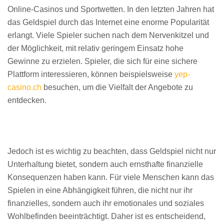
Online-Casinos und Sportwetten. In den letzten Jahren hat
das Geldspiel durch das Internet eine enorme Popularität
erlangt. Viele Spieler suchen nach dem Nervenkitzel und
der Möglichkeit, mit relativ geringem Einsatz hohe
Gewinne zu erzielen. Spieler, die sich für eine sichere
Plattform interessieren, können beispielsweise
yep-
casino.ch
besuchen, um die Vielfalt der Angebote zu
entdecken.
Jedoch ist es wichtig zu beachten, dass Geldspiel nicht nur
Unterhaltung bietet, sondern auch ernsthafte finanzielle
Konsequenzen haben kann. Für viele Menschen kann das
Spielen in eine Abhängigkeit führen, die nicht nur ihr
finanzielles, sondern auch ihr emotionales und soziales
Wohlbefinden beeinträchtigt. Daher ist es entscheidend,