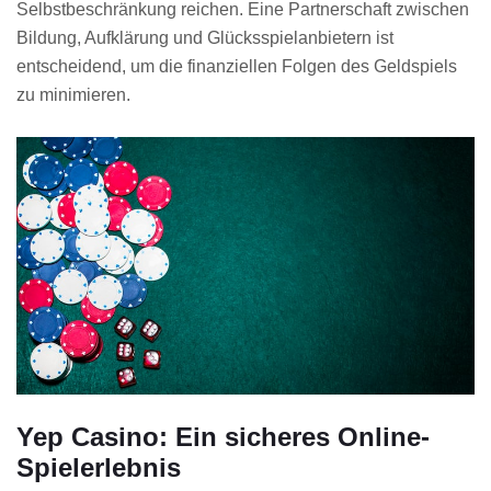
Selbstbeschränkung reichen. Eine Partnerschaft zwischen
Bildung, Aufklärung und Glücksspielanbietern ist
entscheidend, um die finanziellen Folgen des Geldspiels
zu minimieren.
Yep Casino: Ein sicheres Online-
Spielerlebnis