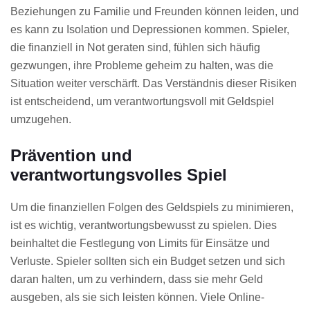
Beziehungen zu Familie und Freunden können leiden, und
es kann zu Isolation und Depressionen kommen. Spieler,
die finanziell in Not geraten sind, fühlen sich häufig
gezwungen, ihre Probleme geheim zu halten, was die
Situation weiter verschärft. Das Verständnis dieser Risiken
ist entscheidend, um verantwortungsvoll mit Geldspiel
umzugehen.
Prävention und
verantwortungsvolles Spiel
Um die finanziellen Folgen des Geldspiels zu minimieren,
ist es wichtig, verantwortungsbewusst zu spielen. Dies
beinhaltet die Festlegung von Limits für Einsätze und
Verluste. Spieler sollten sich ein Budget setzen und sich
daran halten, um zu verhindern, dass sie mehr Geld
ausgeben, als sie sich leisten können. Viele Online-