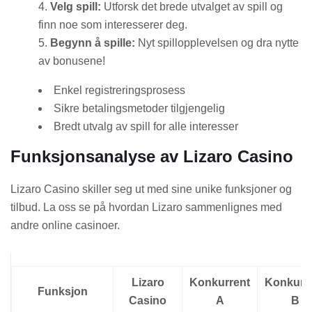
Velg spill:
Utforsk det brede utvalget av spill og
finn noe som interesserer deg.
Begynn å spille:
Nyt spillopplevelsen og dra nytte
av bonusene!
Enkel registreringsprosess
Sikre betalingsmetoder tilgjengelig
Bredt utvalg av spill for alle interesser
Funksjonsanalyse av Lizaro Casino
Lizaro Casino skiller seg ut med sine unike funksjoner og
tilbud. La oss se på hvordan Lizaro sammenlignes med
andre online casinoer.
Lizaro
Konkurrent
Konkurr
Funksjon
Casino
A
B