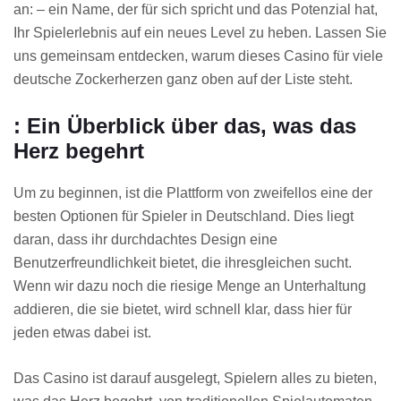
an: – ein Name, der für sich spricht und das Potenzial hat,
Ihr Spielerlebnis auf ein neues Level zu heben. Lassen Sie
uns gemeinsam entdecken, warum dieses Casino für viele
deutsche Zockerherzen ganz oben auf der Liste steht.
: Ein Überblick über das, was das
Herz begehrt
Um zu beginnen, ist die Plattform von zweifellos eine der
besten Optionen für Spieler in Deutschland. Dies liegt
daran, dass ihr durchdachtes Design eine
Benutzerfreundlichkeit bietet, die ihresgleichen sucht.
Wenn wir dazu noch die riesige Menge an Unterhaltung
addieren, die sie bietet, wird schnell klar, dass hier für
jeden etwas dabei ist.
Das Casino ist darauf ausgelegt, Spielern alles zu bieten,