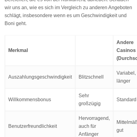
wir uns an, wie es sich im Vergleich zu anderen Angeboten
schlägt, insbesondere wenn es um Geschwindigkeit und
Boni geht.
Andere
Merkmal
Casinos
(Durchsc
Variabel, 
Auszahlungsgeschwindigkeit
Blitzschnell
länger
Sehr
Willkommensbonus
Standard
großzügig
Hervorragend,
Mittelmäß
Benutzerfreundlichkeit
auch für
gut
Anfänger