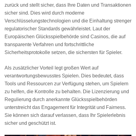
zurück und stellt sicher, dass Ihre Daten und Transaktionen
sicher sind. Dies wird durch moderne
Verschlüsselungstechnologien und die Einhaltung strenger
regulatorischer Standards gewährleistet. Laut der
Europäischen Glücksspielbehörde sind Casinos, die auf
transparente Verfahren und fortschrittliche
Sicherheitsprotokolle setzen, die sichersten für Spieler.
Als zusätzlicher Vorteil legt großen Wert auf
verantwortungsbewusstes Spielen. Dies bedeutet, dass
Tools und Ressourcen zur Verfügung stehen, um Spielern
zu helfen, die Kontrolle zu behalten. Die Lizenzierung und
Regulierung durch anerkannte Glücksspielbehörden
unterstreicht das Engagement für Integrität und Fairness.
Sie können sich darauf verlassen, dass Ihr Spielerlebnis
sicher und geschützt ist.