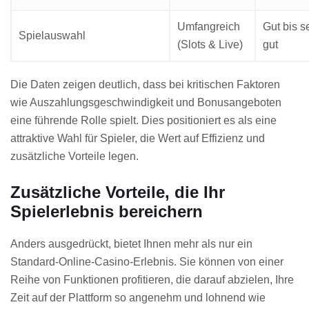
Umfangreich
Gut bis s
Spielauswahl
(Slots & Live)
gut
Die Daten zeigen deutlich, dass bei kritischen Faktoren
wie Auszahlungsgeschwindigkeit und Bonusangeboten
eine führende Rolle spielt. Dies positioniert es als eine
attraktive Wahl für Spieler, die Wert auf Effizienz und
zusätzliche Vorteile legen.
Zusätzliche Vorteile, die Ihr
Spielerlebnis bereichern
Anders ausgedrückt, bietet Ihnen mehr als nur ein
Standard-Online-Casino-Erlebnis. Sie können von einer
Reihe von Funktionen profitieren, die darauf abzielen, Ihre
Zeit auf der Plattform so angenehm und lohnend wie