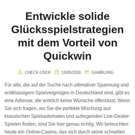
Entwickle solide
Glücksspielstrategien
mit dem Vorteil von
Quickwin
CHECK-USER
13/05/2026
GAMBLIING
Für alle, die auf der Suche nach ultimativer Spannung und
erstklassigem Spielvergnügen in Deutschland sind, gibt es
eine Adresse, die wirklich keine Wünsche offenlässt. Wenn
Sie sich fragen, wo Sie die perfekte Mischung aus
klassischen Spielautomaten und aufregenden Live-Dealer-
Spielen finden, sind Sie hier genau richtig. Wir beleuchten
heute ein Online-Casino, das sich durch seine schnellen