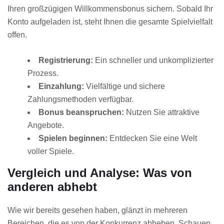
Ihren großzügigen Willkommensbonus sichern. Sobald Ihr
Konto aufgeladen ist, steht Ihnen die gesamte Spielvielfalt
offen.
Registrierung:
Ein schneller und unkomplizierter
Prozess.
Einzahlung:
Vielfältige und sichere
Zahlungsmethoden verfügbar.
Bonus beanspruchen:
Nutzen Sie attraktive
Angebote.
Spielen beginnen:
Entdecken Sie eine Welt
voller Spiele.
Vergleich und Analyse: Was von
anderen abhebt
Wie wir bereits gesehen haben, glänzt in mehreren
Bereichen, die es von der Konkurrenz abheben. Schauen