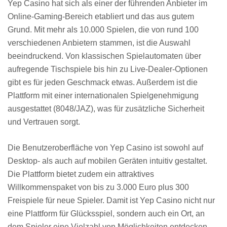
Yep Casino hat sich als einer der führenden Anbieter im
Online-Gaming-Bereich etabliert und das aus gutem
Grund. Mit mehr als 10.000 Spielen, die von rund 100
verschiedenen Anbietern stammen, ist die Auswahl
beeindruckend. Von klassischen Spielautomaten über
aufregende Tischspiele bis hin zu Live-Dealer-Optionen
gibt es für jeden Geschmack etwas. Außerdem ist die
Plattform mit einer internationalen Spielgenehmigung
ausgestattet (8048/JAZ), was für zusätzliche Sicherheit
und Vertrauen sorgt.
Die Benutzeroberfläche von Yep Casino ist sowohl auf
Desktop- als auch auf mobilen Geräten intuitiv gestaltet.
Die Plattform bietet zudem ein attraktives
Willkommenspaket von bis zu 3.000 Euro plus 300
Freispiele für neue Spieler. Damit ist Yep Casino nicht nur
eine Plattform für Glücksspiel, sondern auch ein Ort, an
dem Spieler eine Vielzahl von Möglichkeiten entdecken