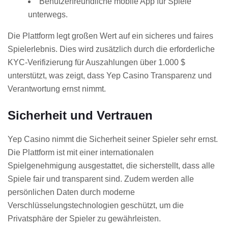
Benutzerfreundliche mobile App für Spiele
unterwegs.
Die Plattform legt großen Wert auf ein sicheres und faires
Spielerlebnis. Dies wird zusätzlich durch die erforderliche
KYC-Verifizierung für Auszahlungen über 1.000 $
unterstützt, was zeigt, dass Yep Casino Transparenz und
Verantwortung ernst nimmt.
Sicherheit und Vertrauen
Yep Casino nimmt die Sicherheit seiner Spieler sehr ernst.
Die Plattform ist mit einer internationalen
Spielgenehmigung ausgestattet, die sicherstellt, dass alle
Spiele fair und transparent sind. Zudem werden alle
persönlichen Daten durch moderne
Verschlüsselungstechnologien geschützt, um die
Privatsphäre der Spieler zu gewährleisten.