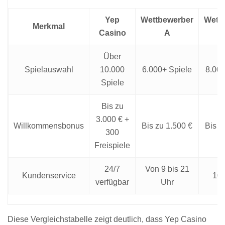
Yep
Wettbewerber
Wett
Merkmal
Casino
A
Über
Spielauswahl
10.000
6.000+ Spiele
8.000
Spiele
Bis zu
3.000 € +
Willkommensbonus
Bis zu 1.500 €
Bis z
300
Freispiele
24/7
Von 9 bis 21
Kundenservice
10-
verfügbar
Uhr
Diese Vergleichstabelle zeigt deutlich, dass Yep Casino