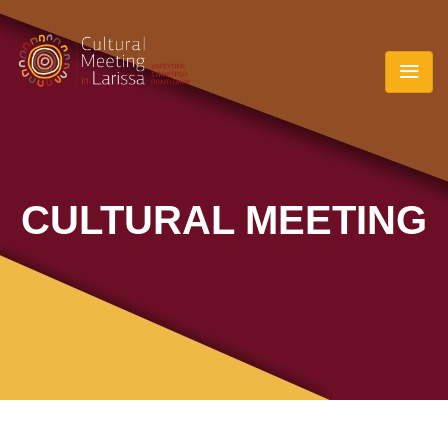
CULTURAL MEETING