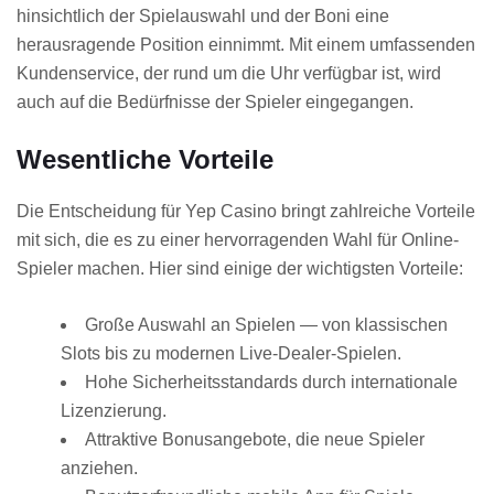
hinsichtlich der Spielauswahl und der Boni eine
herausragende Position einnimmt. Mit einem umfassenden
Kundenservice, der rund um die Uhr verfügbar ist, wird
auch auf die Bedürfnisse der Spieler eingegangen.
Wesentliche Vorteile
Die Entscheidung für Yep Casino bringt zahlreiche Vorteile
mit sich, die es zu einer hervorragenden Wahl für Online-
Spieler machen. Hier sind einige der wichtigsten Vorteile:
Große Auswahl an Spielen — von klassischen
Slots bis zu modernen Live-Dealer-Spielen.
Hohe Sicherheitsstandards durch internationale
Lizenzierung.
Attraktive Bonusangebote, die neue Spieler
anziehen.