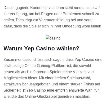
Das engagierte Kundenserviceteam steht rund um die Uhr
zur Verfügung, um bei Fragen oder Problemen schnell zu
helfen. Dies trägt zur Vertrauensbildung bei und sorgt
dafür, dass die Spieler sich in ihrer Umgebung wohl fühlen.
Warum Yep Casino wählen?
Zusammenfassend lässt sich sagen, dass Yep Casino eine
erstklassige Online-Gaming-Plattform ist, die sowohl
neuen als auch erfahrenen Spielern eine Vielzahl von
Möglichkeiten bietet. Mit einer breiten Spielauswahl,
attraktiven Bonusangeboten und einem starken Fokus auf
Sicherheit ist Yep Casino eine empfehlenswerte Wahl für
alle, die das Online-Glücksspiel genießen möchten.