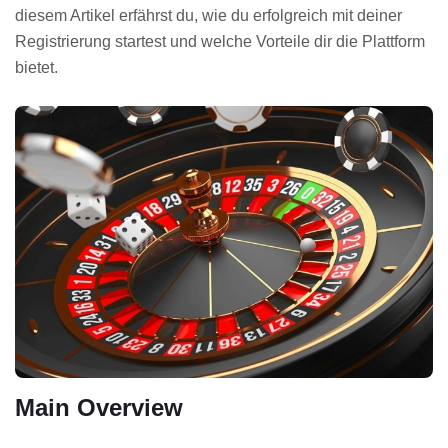
diesem Artikel erfährst du, wie du erfolgreich mit deiner
Registrierung startest und welche Vorteile dir die Plattform
bietet.
Main Overview