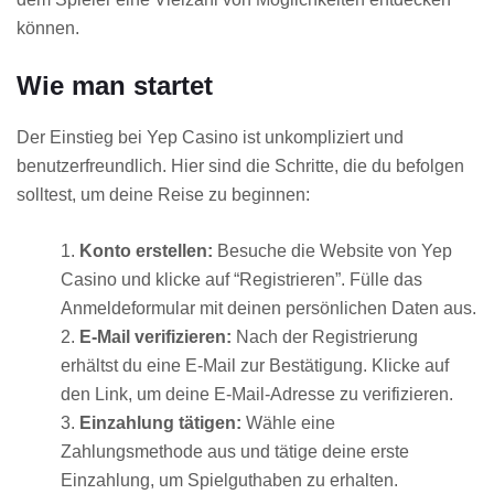
können.
Wie man startet
Der Einstieg bei Yep Casino ist unkompliziert und
benutzerfreundlich. Hier sind die Schritte, die du befolgen
solltest, um deine Reise zu beginnen:
Konto erstellen:
Besuche die Website von Yep
Casino und klicke auf “Registrieren”. Fülle das
Anmeldeformular mit deinen persönlichen Daten aus.
E-Mail verifizieren:
Nach der Registrierung
erhältst du eine E-Mail zur Bestätigung. Klicke auf
den Link, um deine E-Mail-Adresse zu verifizieren.
Einzahlung tätigen:
Wähle eine
Zahlungsmethode aus und tätige deine erste
Einzahlung, um Spielguthaben zu erhalten.