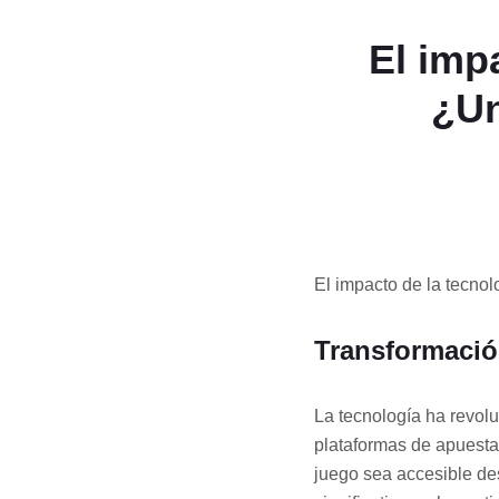
El imp
¿Un
El impacto de la tecno
Transformación
La tecnología ha revol
plataformas de apuestas
juego sea accesible de