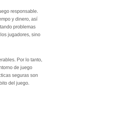
juego responsable.
empo y dinero, así
ntando problemas
los jugadores, sino
rables. Por lo tanto,
entorno de juego
cticas seguras son
ito del juego.