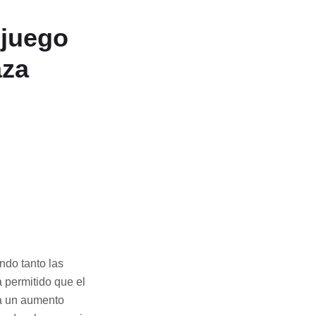
 juego
aza
ndo tanto las
a permitido que el
 a un aumento