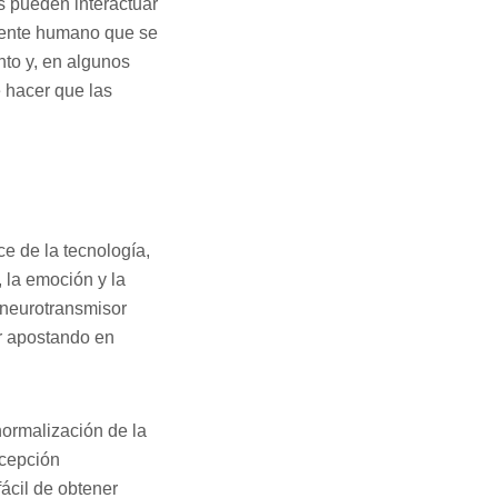
s pueden interactuar
onente humano que se
nto y, en algunos
 hacer que las
ce de la tecnología,
 la emoción y la
 neurotransmisor
ir apostando en
normalización de la
rcepción
ácil de obtener