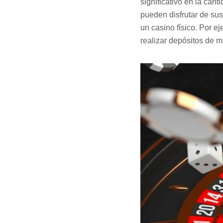
significativo en la can
pueden disfrutar de sus
un casino físico. Por e
realizar depósitos de m