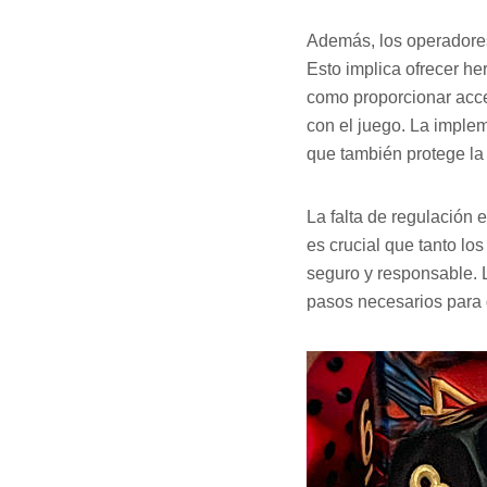
Además, los operadores
Esto implica ofrecer he
como proporcionar acc
con el juego. La implem
que también protege la 
La falta de regulación 
es crucial que tanto lo
seguro y responsable. 
pasos necesarios para g