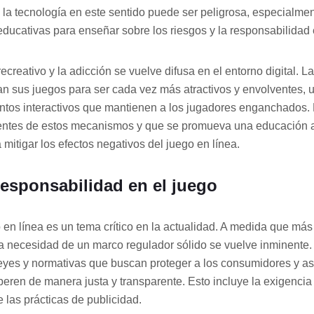
e la tecnología en este sentido puede ser peligrosa, especialmen
ucativas para enseñar sobre los riesgos y la responsabilidad 
recreativo y la adicción se vuelve difusa en el entorno digital. 
n sus juegos para ser cada vez más atractivos y envolventes, ut
tos interactivos que mantienen a los jugadores enganchados. 
entes de estos mecanismos y que se promueva una educación 
mitigar los efectos negativos del juego en línea.
responsabilidad en el juego
 en línea es un tema crítico en la actualidad. A medida que más
 la necesidad de un marco regulador sólido se vuelve inminente
yes y normativas que buscan proteger a los consumidores y as
eren de manera justa y transparente. Esto incluye la exigencia
e las prácticas de publicidad.