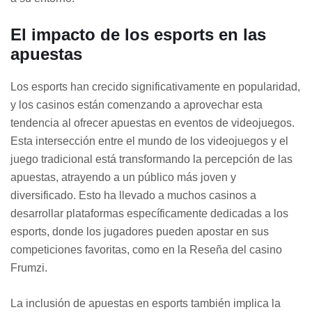
El impacto de los esports en las
apuestas
Los esports han crecido significativamente en popularidad,
y los casinos están comenzando a aprovechar esta
tendencia al ofrecer apuestas en eventos de videojuegos.
Esta intersección entre el mundo de los videojuegos y el
juego tradicional está transformando la percepción de las
apuestas, atrayendo a un público más joven y
diversificado. Esto ha llevado a muchos casinos a
desarrollar plataformas específicamente dedicadas a los
esports, donde los jugadores pueden apostar en sus
competiciones favoritas, como en la Reseña del casino
Frumzi.
La inclusión de apuestas en esports también implica la