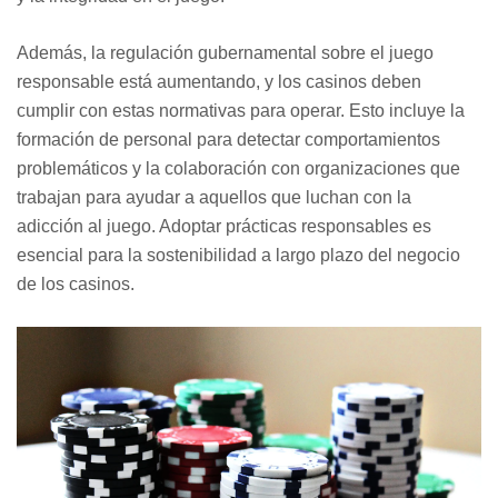
Además, la regulación gubernamental sobre el juego
responsable está aumentando, y los casinos deben
cumplir con estas normativas para operar. Esto incluye la
formación de personal para detectar comportamientos
problemáticos y la colaboración con organizaciones que
trabajan para ayudar a aquellos que luchan con la
adicción al juego. Adoptar prácticas responsables es
esencial para la sostenibilidad a largo plazo del negocio
de los casinos.