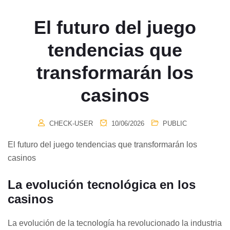
El futuro del juego
tendencias que
transformarán los
casinos
CHECK-USER
10/06/2026
PUBLIC
El futuro del juego tendencias que transformarán los
casinos
La evolución tecnológica en los
casinos
La evolución de la tecnología ha revolucionado la industria