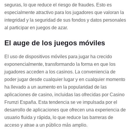
seguras, lo que reduce el riesgo de fraudes. Esto es
especialmente atractivo para los jugadores que valoran la
integridad y la seguridad de sus fondos y datos personales
al participar en juegos de azar.
El auge de los juegos móviles
El uso de dispositivos móviles para jugar ha crecido
exponencialmente, transformando la forma en que los
jugadores acceden a los casinos. La conveniencia de
poder jugar desde cualquier lugar y en cualquier momento
ha llevado a un aumento en la popularidad de las
aplicaciones de casino, incluidas las ofrecidas por Casino
Frumzi España. Esta tendencia se ve impulsada por el
desarrollo de aplicaciones que ofrecen una experiencia de
usuario fluida y rápida, lo que reduce las barreras de
acceso y atrae a un público más amplio.