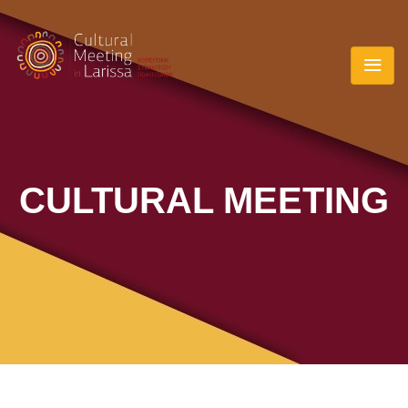
CULTURAL MEETING