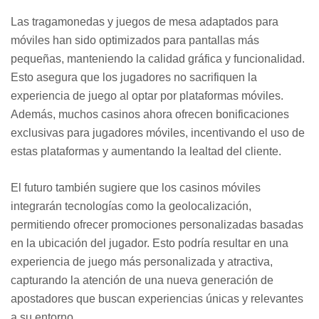
Las tragamonedas y juegos de mesa adaptados para
móviles han sido optimizados para pantallas más
pequeñas, manteniendo la calidad gráfica y funcionalidad.
Esto asegura que los jugadores no sacrifiquen la
experiencia de juego al optar por plataformas móviles.
Además, muchos casinos ahora ofrecen bonificaciones
exclusivas para jugadores móviles, incentivando el uso de
estas plataformas y aumentando la lealtad del cliente.
El futuro también sugiere que los casinos móviles
integrarán tecnologías como la geolocalización,
permitiendo ofrecer promociones personalizadas basadas
en la ubicación del jugador. Esto podría resultar en una
experiencia de juego más personalizada y atractiva,
capturando la atención de una nueva generación de
apostadores que buscan experiencias únicas y relevantes
a su entorno.