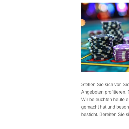
Stellen Sie sich vor, S
Angeboten profitieren. 
Wir beleuchten heute e
gemacht hat und besond
besticht. Bereiten Sie s