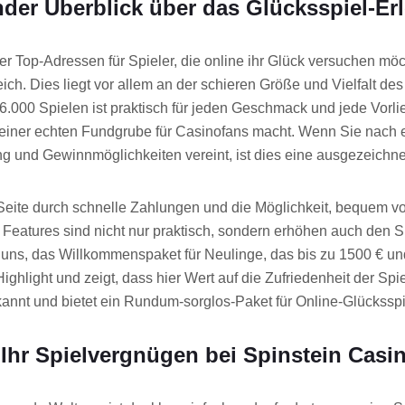
nder Überblick über das Glücksspiel-Er
der Top-Adressen für Spieler, die online ihr Glück versuchen möch
ich. Dies liegt vor allem an der schieren Größe und Vielfalt de
r 6.000 Spielen ist praktisch für jeden Geschmack und jede Vorl
 einer echten Fundgrube für Casinofans macht. Wenn Sie nach e
ng und Gewinnmöglichkeiten vereint, ist dies eine ausgezeichn
Seite durch schnelle Zahlungen und die Möglichkeit, bequem 
e Features sind nicht nur praktisch, sondern erhöhen auch den S
 uns, das Willkommenspaket für Neulinge, das bis zu 1500 € un
Highlight und zeigt, dass hier Wert auf die Zufriedenheit der Spie
kannt und bietet ein Rundum-sorglos-Paket für Online-Glücksspi
 Ihr Spielvergnügen bei Spinstein Casi