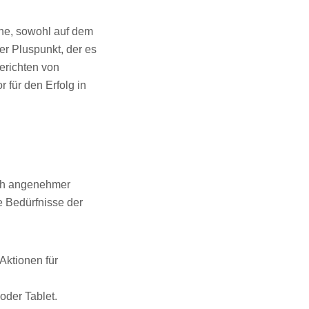
che, sowohl auf dem
er Pluspunkt, der es
erichten von
 für den Erfolg in
och angenehmer
ie Bedürfnisse der
ktionen für
oder Tablet.