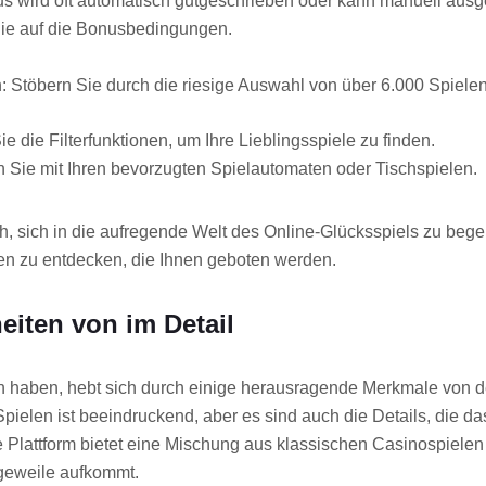
s wird oft automatisch gutgeschrieben oder kann manuell aus
ie auf die Bonusbedingungen.
 Stöbern Sie durch die riesige Auswahl von über 6.000 Spielen
e die Filterfunktionen, um Ihre Lieblingsspiele zu finden.
 Sie mit Ihren bevorzugten Spielautomaten oder Tischspielen.
ach, sich in die aufregende Welt des Online-Glücksspiels zu beg
ten zu entdecken, die Ihnen geboten werden.
eiten von im Detail
n haben, hebt sich durch einige herausragende Merkmale von d
ielen ist beeindruckend, aber es sind auch die Details, die da
Plattform bietet eine Mischung aus klassischen Casinospiele
geweile aufkommt.