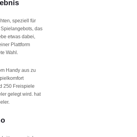
lebnis
ten, speziell für
s Spielangebots, das
iebe etwas dabei,
iner Plattform
ete Wahl.
vom Handy aus zu
pielkomfort
d 250 Freispiele
ler gelegt wird. hat
eler.
no