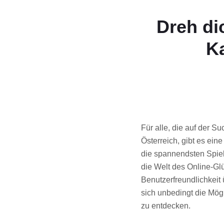
Dreh di
Ka
Für alle, die auf der S
Österreich, gibt es ein
die spannendsten Spiele
die Welt des Online-Glü
Benutzerfreundlichkeit 
sich unbedingt die Mög
zu entdecken.