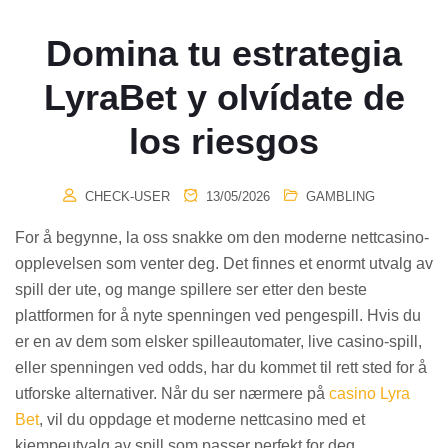
Domina tu estrategia
LyraBet y olvídate de
los riesgos
CHECK-USER
13/05/2026
GAMBLING
For å begynne, la oss snakke om den moderne nettcasino-
opplevelsen som venter deg. Det finnes et enormt utvalg av
spill der ute, og mange spillere ser etter den beste
plattformen for å nyte spenningen ved pengespill. Hvis du
er en av dem som elsker spilleautomater, live casino-spill,
eller spenningen ved odds, har du kommet til rett sted for å
utforske alternativer. Når du ser nærmere på
casino Lyra
Bet
, vil du oppdage et moderne nettcasino med et
kjempeutvalg av spill som passer perfekt for deg.