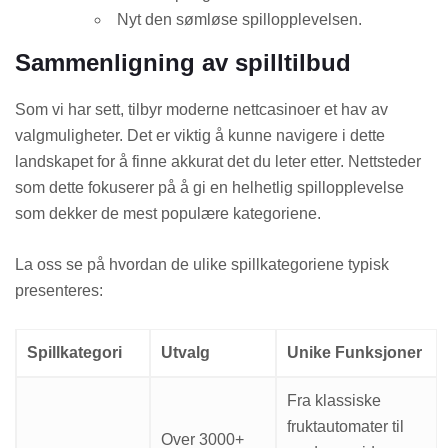
Nyt den sømløse spillopplevelsen.
Sammenligning av spilltilbud
Som vi har sett, tilbyr moderne nettcasinoer et hav av
valgmuligheter. Det er viktig å kunne navigere i dette
landskapet for å finne akkurat det du leter etter. Nettsteder
som dette fokuserer på å gi en helhetlig spillopplevelse
som dekker de mest populære kategoriene.
La oss se på hvordan de ulike spillkategoriene typisk
presenteres:
Spillkategori
Utvalg
Unike Funksjoner
Fra klassiske
fruktautomater til
Over 3000+