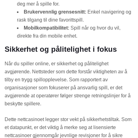
deg mer å spille for.
Brukervennlig grensesnitt:
Enkel navigering og
rask tilgang til dine favorittspill.
Mobilkompatibilitet:
Spill når og hvor du vil,
direkte fra din mobile enhet.
Sikkerhet og pålitelighet i fokus
Når du spiller online, er sikkerhet og pålitelighet
avgjørende. Nettsteder som dette forstår viktigheten av å
tilby en trygg spillopplevelse. Som rapportert av
organisasjoner som fokuserer på ansvarlig spill, er det
avgjørende at operatører følger strenge retningslinjer for å
beskytte spillere.
Dette nettcasinoet legger stor vekt på sikkerhetstiltak. Som
et datapunkt, er det viktig å merke seg at lisensierte
nettcasinoer gjennomgår jevnlige revisjoner for å sikre