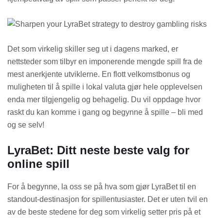
Det som virkelig skiller seg ut i dagens marked, er
nettsteder som tilbyr en imponerende mengde spill fra de
mest anerkjente utviklerne. En flott velkomstbonus og
muligheten til å spille i lokal valuta gjør hele opplevelsen
enda mer tilgjengelig og behagelig. Du vil oppdage hvor
raskt du kan komme i gang og begynne å spille – bli med
og se selv!
LyraBet: Ditt neste beste valg for
online spill
For å begynne, la oss se på hva som gjør LyraBet til en
standout-destinasjon for spillentusiaster. Det er uten tvil en
av de beste stedene for deg som virkelig setter pris på et