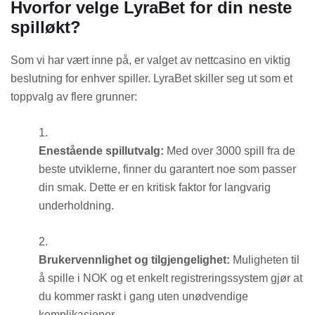
Hvorfor velge LyraBet for din neste
spilløkt?
Som vi har vært inne på, er valget av nettcasino en viktig
beslutning for enhver spiller. LyraBet skiller seg ut som et
toppvalg av flere grunner:
Enestående spillutvalg:
Med over 3000 spill fra de
beste utviklerne, finner du garantert noe som passer
din smak. Dette er en kritisk faktor for langvarig
underholdning.
Brukervennlighet og tilgjengelighet:
Muligheten til
å spille i NOK og et enkelt registreringssystem gjør at
du kommer raskt i gang uten unødvendige
komplikasjoner.