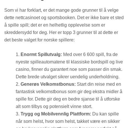
Som vi har forklart, er det mange gode grunner til å velge
dette nettcasinoet og sportsbooken. Det er ikke bare et sted
å spille spill; det er en helhetlig opplevelse som er
skreddersydd for deg. Her er topp 3 grunner til at dette er
det beste valget for norske spillere:
Enormt Spillutvalg:
Med over 6 600 spill, fra de
nyeste spilleautomatene til klassiske bordspill og live
casino, finner du garantert noe som passer din smak.
Dette brede utvalget sikrer uendelig underholdning.
Generøs Velkomstbonus:
Start din reise med en
fantastisk velkomstbonus som gir deg ekstra midler å
spille for. Dette gir deg en bedre sjanse til å utforske
alt som tilbys og potensielt vinne stort.
Trygg og Mobilvennlig Plattform:
Du kan spille
når som helst, hvor som helst, takket være en sikker