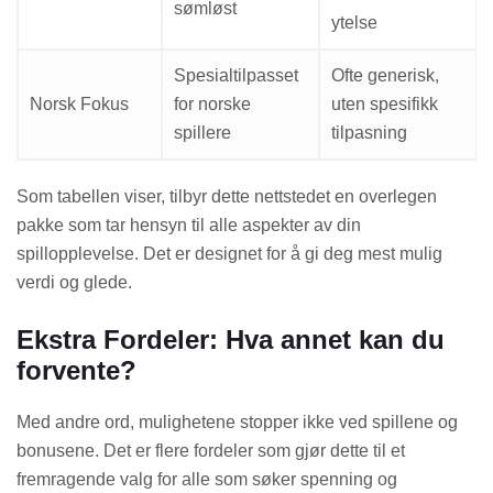
sømløst
ytelse
Spesialtilpasset
Ofte generisk,
Norsk Fokus
for norske
uten spesifikk
spillere
tilpasning
Som tabellen viser, tilbyr dette nettstedet en overlegen
pakke som tar hensyn til alle aspekter av din
spillopplevelse. Det er designet for å gi deg mest mulig
verdi og glede.
Ekstra Fordeler: Hva annet kan du
forvente?
Med andre ord, mulighetene stopper ikke ved spillene og
bonusene. Det er flere fordeler som gjør dette til et
fremragende valg for alle som søker spenning og