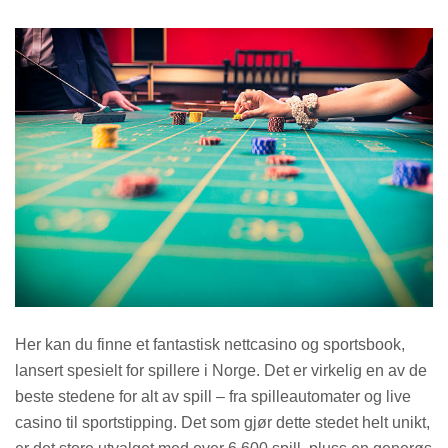
Her kan du finne et fantastisk nettcasino og sportsbook,
lansert spesielt for spillere i Norge. Det er virkelig en av de
beste stedene for alt av spill – fra spilleautomater og live
casino til sportstipping. Det som gjør dette stedet helt unikt,