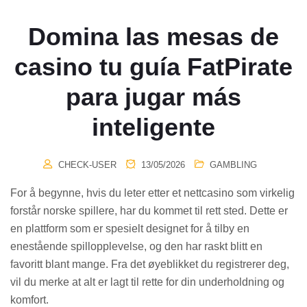
Domina las mesas de
casino tu guía FatPirate
para jugar más
inteligente
CHECK-USER
13/05/2026
GAMBLING
For å begynne, hvis du leter etter et nettcasino som virkelig
forstår norske spillere, har du kommet til rett sted. Dette er
en plattform som er spesielt designet for å tilby en
enestående spillopplevelse, og den har raskt blitt en
favoritt blant mange. Fra det øyeblikket du registrerer deg,
vil du merke at alt er lagt til rette for din underholdning og
komfort.