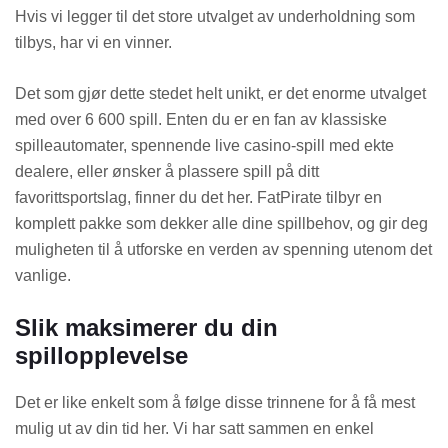
Hvis vi legger til det store utvalget av underholdning som
tilbys, har vi en vinner.
Det som gjør dette stedet helt unikt, er det enorme utvalget
med over 6 600 spill. Enten du er en fan av klassiske
spilleautomater, spennende live casino-spill med ekte
dealere, eller ønsker å plassere spill på ditt
favorittsportslag, finner du det her. FatPirate tilbyr en
komplett pakke som dekker alle dine spillbehov, og gir deg
muligheten til å utforske en verden av spenning utenom det
vanlige.
Slik maksimerer du din
spillopplevelse
Det er like enkelt som å følge disse trinnene for å få mest
mulig ut av din tid her. Vi har satt sammen en enkel