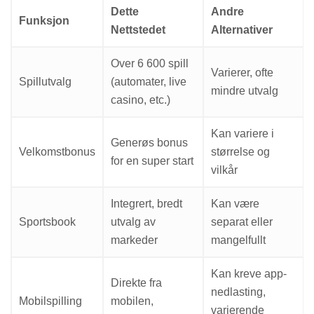
Dette
Andre
Funksjon
Nettstedet
Alternativer
Over 6 600 spill
Varierer, ofte
Spillutvalg
(automater, live
mindre utvalg
casino, etc.)
Kan variere i
Generøs bonus
Velkomstbonus
størrelse og
for en super start
vilkår
Integrert, bredt
Kan være
Sportsbook
utvalg av
separat eller
markeder
mangelfullt
Kan kreve app-
Direkte fra
nedlasting,
Mobilspilling
mobilen,
varierende