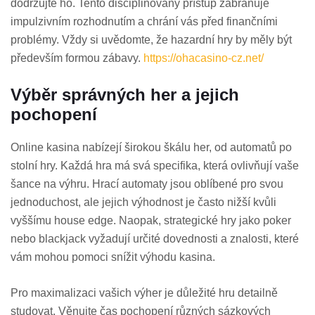
dodržujte ho. Tento disciplinovaný přístup zabraňuje
impulzivním rozhodnutím a chrání vás před finančními
problémy. Vždy si uvědomte, že hazardní hry by měly být
především formou zábavy.
https://ohacasino-cz.net/
Výběr správných her a jejich
pochopení
Online kasina nabízejí širokou škálu her, od automatů po
stolní hry. Každá hra má svá specifika, která ovlivňují vaše
šance na výhru. Hrací automaty jsou oblíbené pro svou
jednoduchost, ale jejich výhodnost je často nižší kvůli
vyššímu house edge. Naopak, strategické hry jako poker
nebo blackjack vyžadují určité dovednosti a znalosti, které
vám mohou pomoci snížit výhodu kasina.
Pro maximalizaci vašich výher je důležité hru detailně
studovat. Věnujte čas pochopení různých sázkových