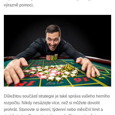
výrazně pomoci.
Důležitou součástí strategie je také správa vašeho herního
rozpočtu. Nikdy nesázejte více, než si můžete dovolit
prohrát. Stanovte si denní, týdenní nebo měsíční limit a