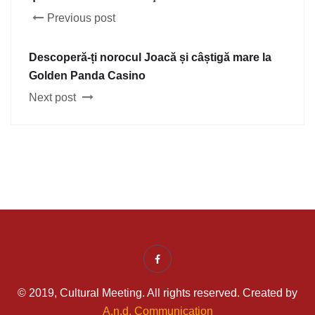
Previous post
Descoperă-ți norocul Joacă și câștigă mare la
Golden Panda Casino
Next post
© 2019, Cultural Meeting. All rights reserved. Created by
A.n.d. Communication