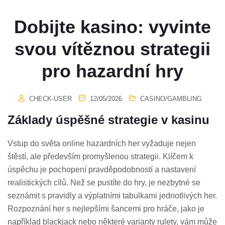
Dobijte kasino: vyvinte
svou vítěznou strategii
pro hazardní hry
CHECK-USER
12/05/2026
CASINO/GAMBLING
Základy úspěšné strategie v kasinu
Vstup do světa online hazardních her vyžaduje nejen
štěstí, ale především promyšlenou strategii. Klíčem k
úspěchu je pochopení pravděpodobností a nastavení
realistických cílů. Než se pustíte do hry, je nezbytné se
seznámit s pravidly a výplatními tabulkami jednotlivých her.
Rozpoznání her s nejlepšími šancemi pro hráče, jako je
například blackjack nebo některé varianty rulety, vám může