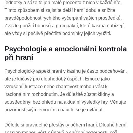
jednotky a sázejte jen malé procento z nich v každé hře.
Tímto způsobem si zajistíte delší herní dobu a snížíte
pravděpodobnost rychlého vyčerpání vašich prostředků.
Zvažte použití bonusů a promoakcí, které kasina nabízejí,
ale vždy si pečlivě přečtěte podmínky jejich využití.
Psychologie a emocionální kontrola
při hraní
Psychologický aspekt hraní v kasinu je často podceňován,
ale je klíčový pro dlouhodobý úspěch. Emoce jako
vzrušení, frustrace nebo chamtivost mohou vést k
iracionálním rozhodnutím. Je důležité zůstat klidný a
soustředěný, bez ohledu na aktuální výsledky hry. Věnujte
pozornost svým emocím a naučte se je ovládat.
Dělejte si pravidelné přestávky během hraní. Dlouhé herní
session mohou vést k únavě a snížení pozornosti, což