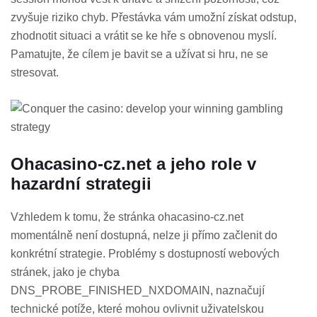
zvyšuje riziko chyb. Přestávka vám umožní získat odstup,
zhodnotit situaci a vrátit se ke hře s obnovenou myslí.
Pamatujte, že cílem je bavit se a užívat si hru, ne se
stresovat.
Ohacasino-cz.net a jeho role v
hazardní strategii
Vzhledem k tomu, že stránka ohacasino-cz.net
momentálně není dostupná, nelze ji přímo začlenit do
konkrétní strategie. Problémy s dostupností webových
stránek, jako je chyba
DNS_PROBE_FINISHED_NXDOMAIN, naznačují
technické potíže, které mohou ovlivnit uživatelskou