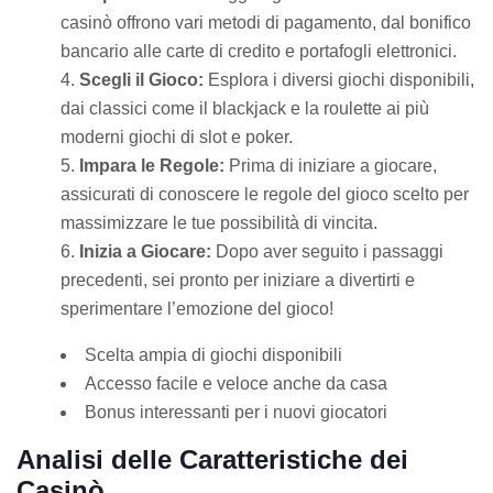
casinò offrono vari metodi di pagamento, dal bonifico
bancario alle carte di credito e portafogli elettronici.
Scegli il Gioco:
Esplora i diversi giochi disponibili,
dai classici come il blackjack e la roulette ai più
moderni giochi di slot e poker.
Impara le Regole:
Prima di iniziare a giocare,
assicurati di conoscere le regole del gioco scelto per
massimizzare le tue possibilità di vincita.
Inizia a Giocare:
Dopo aver seguito i passaggi
precedenti, sei pronto per iniziare a divertirti e
sperimentare l’emozione del gioco!
Scelta ampia di giochi disponibili
Accesso facile e veloce anche da casa
Bonus interessanti per i nuovi giocatori
Analisi delle Caratteristiche dei
Casinò