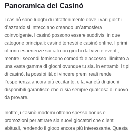
Panoramica dei Casinò
I casinò sono luoghi di intrattenimento dove i vari giochi
d’azzardo si intrecciano creando un’atmosfera
coinvolgente. I casinò possono essere suddivisi in due
categorie principali: casinò terrestri e casinò online. I primi
offrono esperienze sociali con giochi dal vivo e eventi,
mentre i secondi forniscono comodità e accesso illimitato a
una vasta gamma di giochi ovunque tu sia. In entrambi i tipi
di casinò, la possibilità di vincere premi reali rende
l’esperienza ancora più eccitante, e la varietà di giochi
disponibili garantisce che ci sia sempre qualcosa di nuovo
da provare.
Inoltre, i casinò moderni offrono spesso bonus e
promozioni per attirare sia nuovi giocatori che clienti
abituali, rendendo il gioco ancora più interessante. Questa