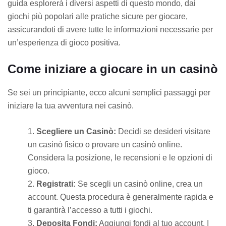
guida esplorerà i diversi aspetti di questo mondo, dai
giochi più popolari alle pratiche sicure per giocare,
assicurandoti di avere tutte le informazioni necessarie per
un’esperienza di gioco positiva.
Come iniziare a giocare in un casinò
Se sei un principiante, ecco alcuni semplici passaggi per
iniziare la tua avventura nei casinò.
Scegliere un Casinò:
Decidi se desideri visitare
un casinò fisico o provare un casinò online.
Considera la posizione, le recensioni e le opzioni di
gioco.
Registrati:
Se scegli un casinò online, crea un
account. Questa procedura è generalmente rapida e
ti garantirà l’accesso a tutti i giochi.
Deposita Fondi:
Aggiungi fondi al tuo account. I