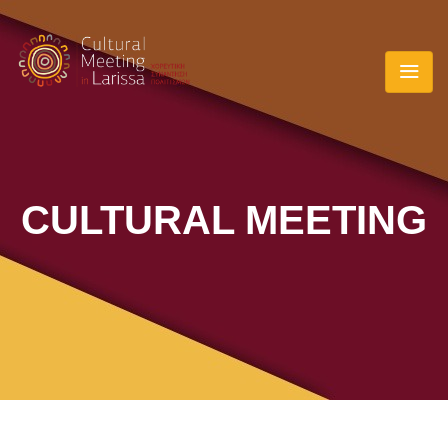
CULTURAL MEETING