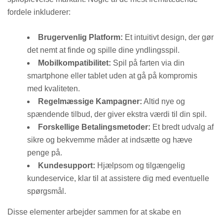
fordele inkluderer:
Brugervenlig Platform:
Et intuitivt design, der gør
det nemt at finde og spille dine yndlingsspil.
Mobilkompatibilitet:
Spil på farten via din
smartphone eller tablet uden at gå på kompromis
med kvaliteten.
Regelmæssige Kampagner:
Altid nye og
spændende tilbud, der giver ekstra værdi til din spil.
Forskellige Betalingsmetoder:
Et bredt udvalg af
sikre og bekvemme måder at indsætte og hæve
penge på.
Kundesupport:
Hjælpsom og tilgængelig
kundeservice, klar til at assistere dig med eventuelle
spørgsmål.
Disse elementer arbejder sammen for at skabe en