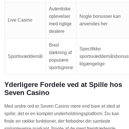
Autentiske
oplevelser
Nogle bonusser kan
Live Casino
med rigtige
anvendes her
dealere
Bred
Specifikke
dækning af
Sportsvæddemål
sportsvæddemålsbonus
populære
tilgængelige
sportsgrene
Yderligere Fordele ved at Spille hos
Seven Casino
Med andre ord er Seven Casino mere end bare et sted at
spille; det er en komplet underholdningsplatform. Du kan
finde en række funktioner, der forbedrer din samlede
spiloplevelse markant. Nogle af de mest fremtrædende