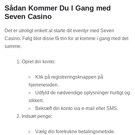
Sådan Kommer Du I Gang med
Seven Casino
Det er utroligt enkelt at starte dit eventyr med Seven
Casino. Følg blot disse få trin for at komme i gang med det
samme:
Opret din konto:
Klik på registreringsknappen på
hjemmesiden.
Udfyld de nødvendige oplysninger hurtigt og
sikkert.
Bekræft din konto via e-mail eller SMS.
Indsæt penge:
Vælg din foretrukne betalingsmetode.