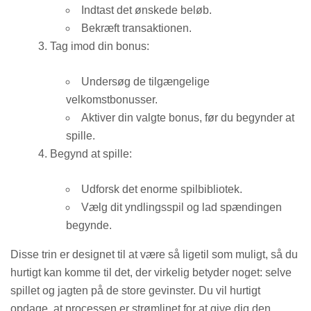
Indtast det ønskede beløb.
Bekræft transaktionen.
Tag imod din bonus:
Undersøg de tilgængelige
velkomstbonusser.
Aktiver din valgte bonus, før du begynder at
spille.
Begynd at spille:
Udforsk det enorme spilbibliotek.
Vælg dit yndlingsspil og lad spændingen
begynde.
Disse trin er designet til at være så ligetil som muligt, så du
hurtigt kan komme til det, der virkelig betyder noget: selve
spillet og jagten på de store gevinster. Du vil hurtigt
opdage, at processen er strømlinet for at give dig den