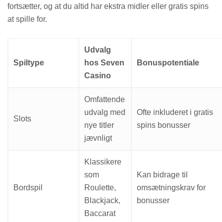
fortsætter, og at du altid har ekstra midler eller gratis spins
at spille for.
Udvalg
Spiltype
hos Seven
Bonuspotentiale
Casino
Omfattende
udvalg med
Ofte inkluderet i gratis
Slots
nye titler
spins bonusser
jævnligt
Klassikere
som
Kan bidrage til
Bordspil
Roulette,
omsætningskrav for
Blackjack,
bonusser
Baccarat