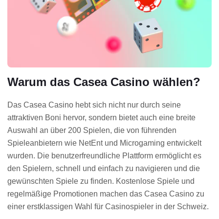
Warum das Casea Casino wählen?
Das Casea Casino hebt sich nicht nur durch seine
attraktiven Boni hervor, sondern bietet auch eine breite
Auswahl an über 200 Spielen, die von führenden
Spieleanbietern wie NetEnt und Microgaming entwickelt
wurden. Die benutzerfreundliche Plattform ermöglicht es
den Spielern, schnell und einfach zu navigieren und die
gewünschten Spiele zu finden. Kostenlose Spiele und
regelmäßige Promotionen machen das Casea Casino zu
einer erstklassigen Wahl für Casinospieler in der Schweiz.