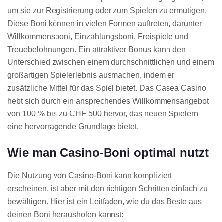
um sie zur Registrierung oder zum Spielen zu ermutigen.
Diese Boni können in vielen Formen auftreten, darunter
Willkommensboni, Einzahlungsboni, Freispiele und
Treuebelohnungen. Ein attraktiver Bonus kann den
Unterschied zwischen einem durchschnittlichen und einem
großartigen Spielerlebnis ausmachen, indem er
zusätzliche Mittel für das Spiel bietet. Das Casea Casino
hebt sich durch ein ansprechendes Willkommensangebot
von 100 % bis zu CHF 500 hervor, das neuen Spielern
eine hervorragende Grundlage bietet.
Wie man Casino-Boni optimal nutzt
Die Nutzung von Casino-Boni kann kompliziert
erscheinen, ist aber mit den richtigen Schritten einfach zu
bewältigen. Hier ist ein Leitfaden, wie du das Beste aus
deinen Boni herausholen kannst: