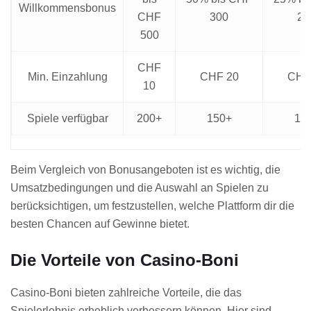
Willkommensbonus
CHF
300
25
500
CHF
Min. Einzahlung
CHF 20
CHF
10
Spiele verfügbar
200+
150+
10
Beim Vergleich von Bonusangeboten ist es wichtig, die
Umsatzbedingungen und die Auswahl an Spielen zu
berücksichtigen, um festzustellen, welche Plattform dir die
besten Chancen auf Gewinne bietet.
Die Vorteile von Casino-Boni
Casino-Boni bieten zahlreiche Vorteile, die das
Spielerlebnis erheblich verbessern können. Hier sind