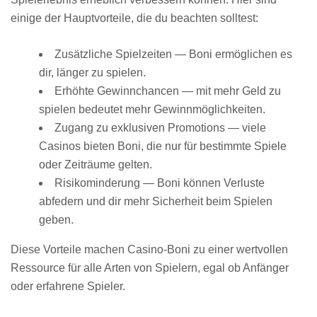
einige der Hauptvorteile, die du beachten solltest:
Zusätzliche Spielzeiten — Boni ermöglichen es
dir, länger zu spielen.
Erhöhte Gewinnchancen — mit mehr Geld zu
spielen bedeutet mehr Gewinnmöglichkeiten.
Zugang zu exklusiven Promotions — viele
Casinos bieten Boni, die nur für bestimmte Spiele
oder Zeiträume gelten.
Risikominderung — Boni können Verluste
abfedern und dir mehr Sicherheit beim Spielen
geben.
Diese Vorteile machen Casino-Boni zu einer wertvollen
Ressource für alle Arten von Spielern, egal ob Anfänger
oder erfahrene Spieler.