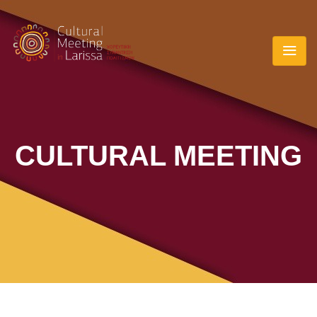
CULTURAL MEETING