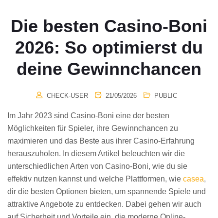
Die besten Casino-Boni
2026: So optimierst du
deine Gewinnchancen
CHECK-USER
21/05/2026
PUBLIC
Im Jahr 2023 sind Casino-Boni eine der besten
Möglichkeiten für Spieler, ihre Gewinnchancen zu
maximieren und das Beste aus ihrer Casino-Erfahrung
herauszuholen. In diesem Artikel beleuchten wir die
unterschiedlichen Arten von Casino-Boni, wie du sie
effektiv nutzen kannst und welche Plattformen, wie
casea
,
dir die besten Optionen bieten, um spannende Spiele und
attraktive Angebote zu entdecken. Dabei gehen wir auch
auf Sicherheit und Vorteile ein, die moderne Online-