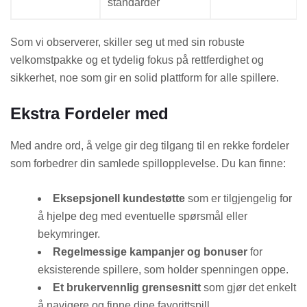
standarder
Som vi observerer, skiller seg ut med sin robuste
velkomstpakke og et tydelig fokus på rettferdighet og
sikkerhet, noe som gir en solid plattform for alle spillere.
Ekstra Fordeler med
Med andre ord, å velge gir deg tilgang til en rekke fordeler
som forbedrer din samlede spillopplevelse. Du kan finne:
Eksepsjonell kundestøtte
som er tilgjengelig for
å hjelpe deg med eventuelle spørsmål eller
bekymringer.
Regelmessige kampanjer og bonuser
for
eksisterende spillere, som holder spenningen oppe.
Et brukervennlig grensesnitt
som gjør det enkelt
å navigere og finne dine favorittspill.