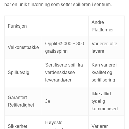
har en unik tilnærming som setter spilleren i sentrum.
Andre
Funksjon
Plattformer
Opptil €5000 + 300
Varierer, ofte
Velkomstpakke
gratisspinn
lavere
Sertifiserte spill fra
Kan variere i
Spillutvalg
verdensklasse
kvalitet og
leverandører
sertifisering
Ikke alltid
Garantert
Ja
tydelig
Rettferdighet
kommunisert
Høyeste
Sikkerhet
Varierer