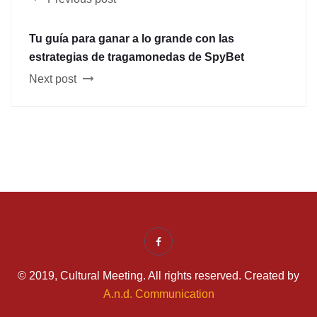
Tu guía para ganar a lo grande con las
estrategias de tragamonedas de SpyBet
Next post
© 2019, Cultural Meeting. All rights reserved. Created by
A.n.d. Communication