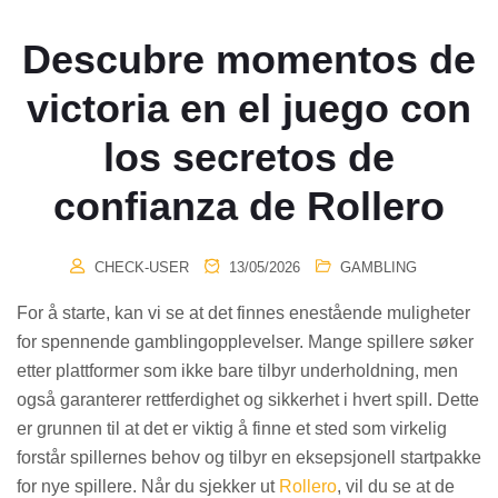
Descubre momentos de
victoria en el juego con
los secretos de
confianza de Rollero
CHECK-USER
13/05/2026
GAMBLING
For å starte, kan vi se at det finnes enestående muligheter
for spennende gamblingopplevelser. Mange spillere søker
etter plattformer som ikke bare tilbyr underholdning, men
også garanterer rettferdighet og sikkerhet i hvert spill. Dette
er grunnen til at det er viktig å finne et sted som virkelig
forstår spillernes behov og tilbyr en eksepsjonell startpakke
for nye spillere. Når du sjekker ut
Rollero
, vil du se at de