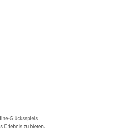
nline-Glücksspiels
s Erlebnis zu bieten.