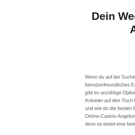
Dein Weg
A
Wenn du auf der Suche 
benutzerfreundliches Erl
gibt es unzählige Optio
Anbieter auf den Tisch
und wie du die besten 
Online-Casino-Angebote 
denn es bietet eine be