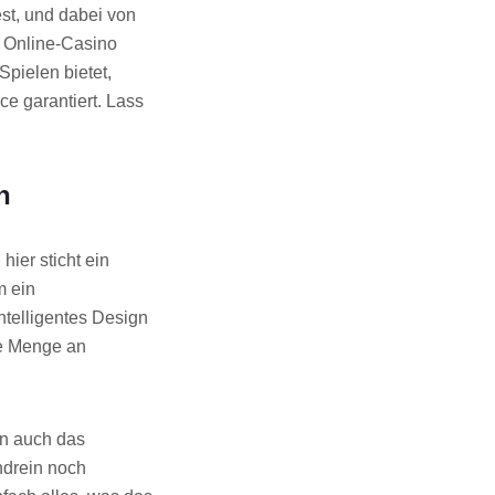
est, und dabei von
n Online-Casino
Spielen bietet,
e garantiert. Lass
n
ier sticht ein
m ein
ntelligentes Design
ge Menge an
rn auch das
ndrein noch