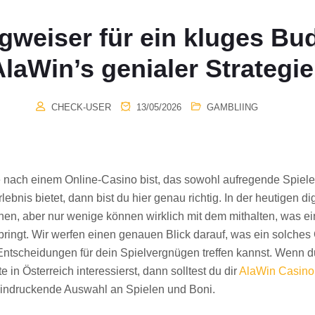
weiser für ein kluges Bud
laWin’s genialer Strategie
CHECK-USER
13/05/2026
GAMBLIING
nach einem Online-Casino bist, das sowohl aufregende Spiele
ebnis bietet, dann bist du hier genau richtig. In der heutigen di
nen, aber nur wenige können wirklich mit dem mithalten, was ei
 bringt. Wir werfen einen genauen Blick darauf, was ein solche
Entscheidungen für dein Spielvergnügen treffen kannst. Wenn du
in Österreich interessierst, dann solltest du dir
AlaWin Casino
eindruckende Auswahl an Spielen und Boni.