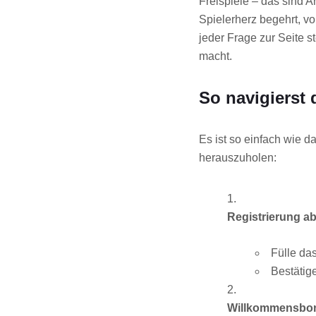
Freispiele – das sind A
Spielerherz begehrt, vo
jeder Frage zur Seite s
macht.
So navigierst
Es ist so einfach wie d
herauszuholen:
Registrierung a
Fülle da
Bestätig
Willkommensbonu