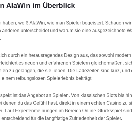
on AlaWin im Überblick
n haben, weiß AlaWin, wie man Spieler begeistert. Schauen wir
n anderen unterscheidet und warum sie eine ausgezeichnete Wa
.
 sich durch ein herausragendes Design aus, das sowohl modern
 erleichtert es neuen und erfahrenen Spielern gleichermaßen, si
len zu gelangen, die sie lieben. Die Ladezeiten sind kurz, und 
zu einem reibungslosen Spielerlebnis beiträgt.
Aspekt ist das Angebot an Spielen. Von klassischen Slots bis h
i denen du das Gefühl hast, direkt in einem echten Casino zu sit
. Laut Expertenmeinungen im Bereich Online-Glücksspiel sind
entscheidend für die langfristige Zufriedenheit der Spieler.