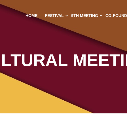
HOME
FESTIVAL
9TH MEETING
CO-FOUND
LTURAL MEET