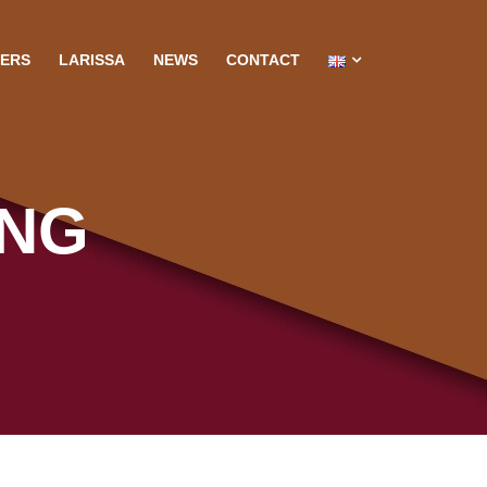
ERS
LARISSA
NEWS
CONTACT
ING