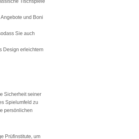
lassische Tischspiele
 Angebote und Boni
, sodass Sie auch
s Design erleichtern
e Sicherheit seiner
es Spielumfeld zu
re persönlichen
 Prüfinstitute, um