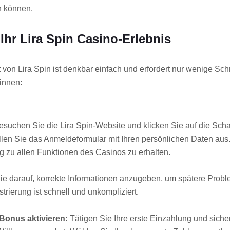
n können.
 Ihr Lira Spin Casino-Erlebnis
 von Lira Spin ist denkbar einfach und erfordert nur wenige Schr
innen:
suchen Sie die Lira Spin-Website und klicken Sie auf die Scha
üllen Sie das Anmeldeformular mit Ihren persönlichen Daten aus. 
g zu allen Funktionen des Casinos zu erhalten.
ie darauf, korrekte Informationen anzugeben, um spätere Prob
trierung ist schnell und unkompliziert.
Bonus aktivieren:
Tätigen Sie Ihre erste Einzahlung und siche