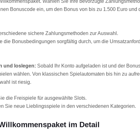
illkommenspaket. Wählen Sie Ihre bevorzugte Zahlungsmeth
inen Bonuscode ein, um den Bonus von bis zu 1.500 Euro und d
verschiedene sichere Zahlungsmethoden zur Auswahl.
e die Bonusbedingungen sorgfältig durch, um die Umsatzanfor
n und loslegen:
Sobald Ihr Konto aufgeladen ist und der Bonus
pielen wählen. Von klassischen Spielautomaten bis hin zu aufr
ahl ist riesig.
e die Freispiele für ausgewählte Slots.
n Sie neue Lieblingsspiele in den verschiedenen Kategorien.
 Willkommenspaket im Detail