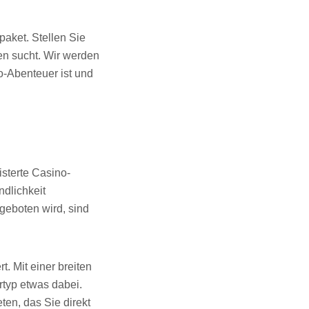
aket. Stellen Sie
en sucht. Wir werden
o-Abenteuer ist und
isterte Casino-
ndlichkeit
geboten wird, sind
t. Mit einer breiten
rtyp etwas dabei.
ten, das Sie direkt