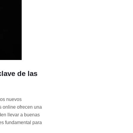
lave de las
los nuevos
s online ofrecen una
en llevar a buenas
 es fundamental para