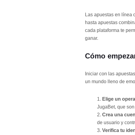
Las apuestas en línea 
hasta apuestas combina
cada plataforma te perm
ganar.
Cómo empezar 
Iniciar con las apuest
un mundo lleno de emoc
Elige un oper
JugaBet, que son 
Crea una cuen
de usuario y cont
Verifica tu ide