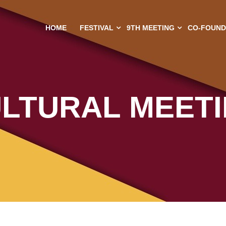
HOME
FESTIVAL
9TH MEETING
CO-FOUND
LTURAL MEET