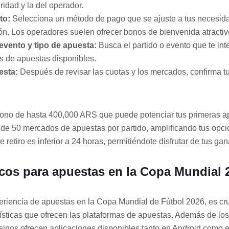
ridad y la del operador.
to:
Selecciona un método de pago que se ajuste a tus necesidad
ón. Los operadores suelen ofrecer bonos de bienvenida atractiv
evento y tipo de apuesta:
Busca el partido o evento que te inte
os de apuestas disponibles.
esta:
Después de revisar las cuotas y los mercados, confirma tu
bono de hasta 400,000 ARS que puede potenciar tus primeras a
de 50 mercados de apuestas por partido, amplificando tus opci
e retiro es inferior a 24 horas, permitiéndote disfrutar de tus g
icos para apuestas en la Copa Mundial 
periencia de apuestas en la Copa Mundial de Fútbol 2026, es cr
rísticas que ofrecen las plataformas de apuestas. Además de lo
inos ofrecen aplicaciones disponibles tanto en Android como en