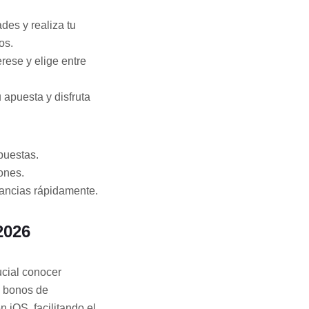
es y realiza tu
os.
rese y elige entre
 apuesta y disfruta
puestas.
ones.
anancias rápidamente.
2026
ucial conocer
s bonos de
 iOS, facilitando el