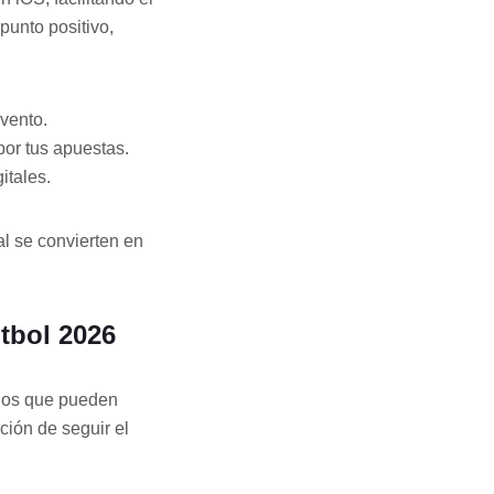
punto positivo,
vento.
por tus apuestas.
itales.
l se convierten en
tbol 2026
cios que pueden
ción de seguir el