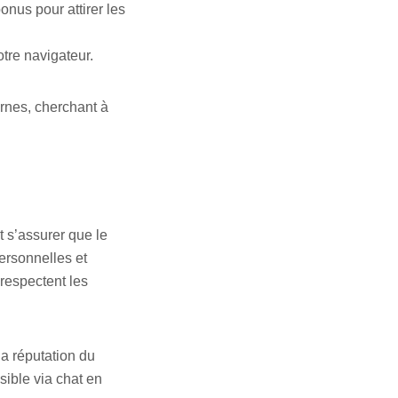
onus pour attirer les
otre navigateur.
ernes, cherchant à
t s’assurer que le
personnelles et
 respectent les
 la réputation du
sible via chat en