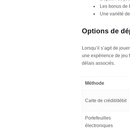
Les bonus de bi
Une variété de
Options de dép
Lorsqu’il s’agit de joue
une expérience de jeu f
délais associés.
Méthode
Carte de crédit/débit
Portefeuilles
électroniques