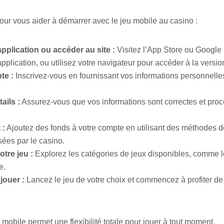
our vous aider à démarrer avec le jeu mobile au casino :
application ou accéder au site :
Visitez l’App Store ou Google P
’application, ou utilisez votre navigateur pour accéder à la versi
te :
Inscrivez-vous en fournissant vos informations personnelles
ails :
Assurez-vous que vos informations sont correctes et procé
 :
Ajoutez des fonds à votre compte en utilisant des méthodes 
ées par le casino.
otre jeu :
Explorez les catégories de jeux disponibles, comme 
e.
ouer :
Lancez le jeu de votre choix et commencez à profiter de
 mobile permet une flexibilité totale pour jouer à tout moment.