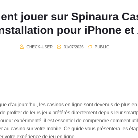
nt jouer sur Spinaura Cas
nstallation pour iPhone et
CHECK-USER
01/07/2026
PUBLIC
e d’aujourd’hui, les casinos en ligne sont devenus de plus en 
de profiter de leurs jeux préférés directement depuis leur smar
oueur expérimenté, il est essentiel de comprendre comment utili
r au casino sur votre mobile. Ce guide vous présentera les éta
 votre expérience de jeu en ligne.