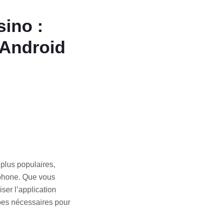
ino :
 Android
plus populaires,
tphone. Que vous
ser l’application
pes nécessaires pour