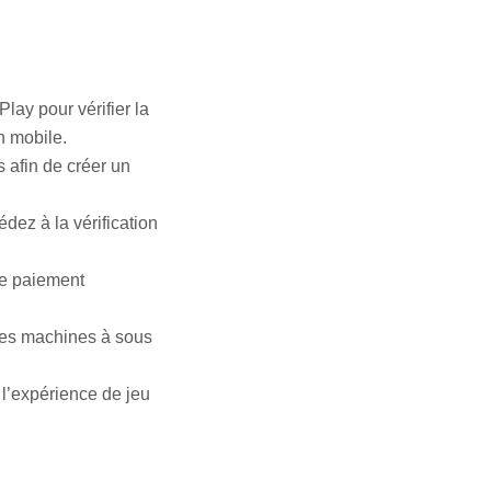
lay pour vérifier la
on mobile.
 afin de créer un
dez à la vérification
de paiement
les machines à sous
 l’expérience de jeu