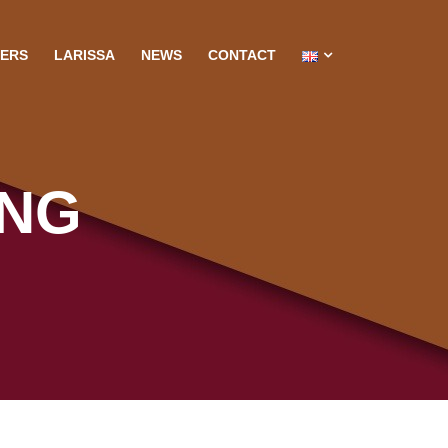
ERS
LARISSA
NEWS
CONTACT
ING