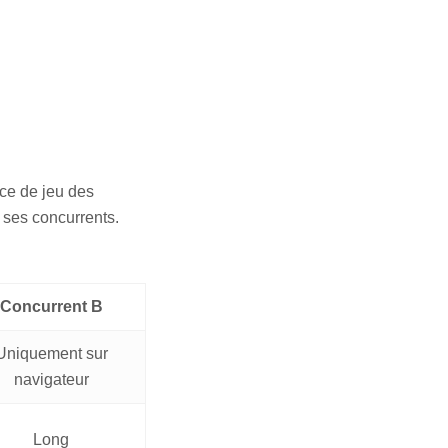
nce de jeu des
 ses concurrents.
Concurrent B
Uniquement sur
navigateur
Long