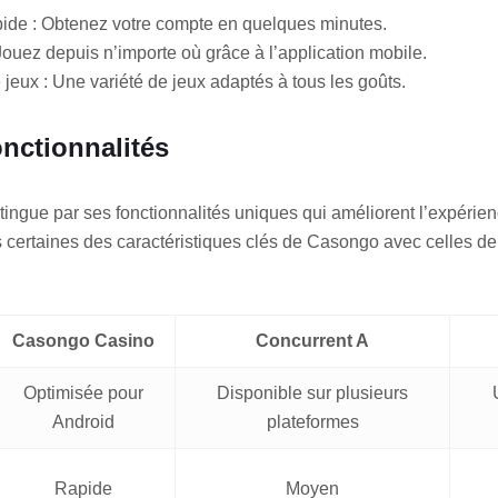
ide : Obtenez votre compte en quelques minutes.
 Jouez depuis n’importe où grâce à l’application mobile.
 jeux : Une variété de jeux adaptés à tous les goûts.
nctionnalités
ingue par ses fonctionnalités uniques qui améliorent l’expérie
 certaines des caractéristiques clés de Casongo avec celles de
Casongo Casino
Concurrent A
Optimisée pour
Disponible sur plusieurs
Android
plateformes
Rapide
Moyen