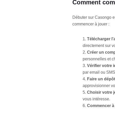
Comment com
Débuter sur Casongo est
commencer à jouer :
Télécharger l’a
directement sur v
Créer un comp
personnelles et c
Vérifier votre i
par email ou SMS
Faire un dépôt
approvisionner vo
Choisir votre j
vous intéresse.
Commencer à j