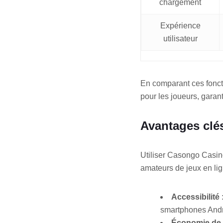
chargement
Expérience
utilisateur
En comparant ces foncti
pour les joueurs, garan
Avantages clé
Utiliser Casongo Casin
amateurs de jeux en lig
Accessibilité 
smartphones Andr
Économie de 