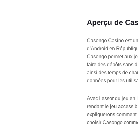
Aperçu de Ca
Casongo Casino est une
d’Android en République
Casongo permet aux jou
faire des dépôts sans di
ainsi des temps de char
données pour les utilis
Avec l’essor du jeu en 
rendant le jeu accessi
expliquerons comment v
choisir Casongo comme 