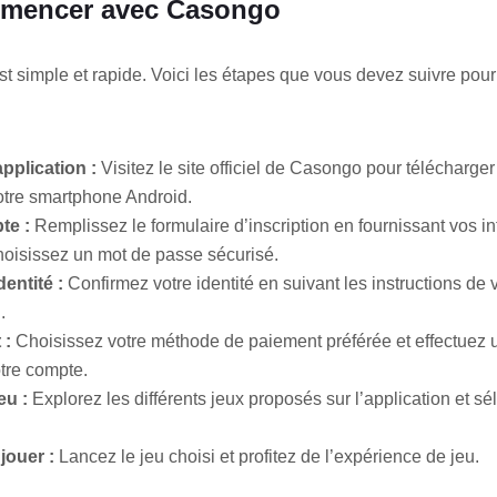
mencer avec Casongo
 simple et rapide. Voici les étapes que vous devez suivre pour 
pplication :
Visitez le site officiel de Casongo pour télécharger
otre smartphone Android.
te :
Remplissez le formulaire d’inscription en fournissant vos i
hoisissez un mot de passe sécurisé.
dentité :
Confirmez votre identité en suivant les instructions de 
.
 :
Choisissez votre méthode de paiement préférée et effectuez 
tre compte.
eu :
Explorez les différents jeux proposés sur l’application et sé
ouer :
Lancez le jeu choisi et profitez de l’expérience de jeu.