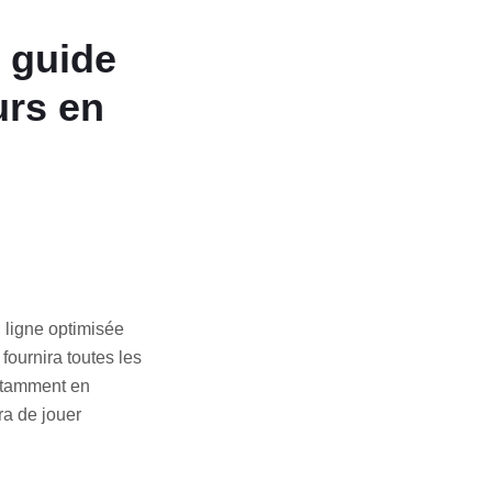
 guide
urs en
ligne optimisée
ournira toutes les
notamment en
ra de jouer