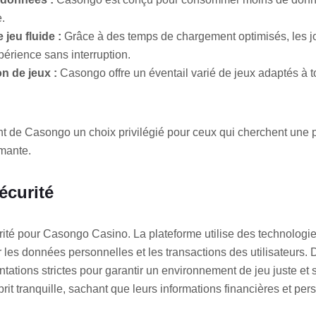
e.
jeu fluide :
Grâce à des temps de chargement optimisés, les j
xpérience sans interruption.
n de jeux :
Casongo offre un éventail varié de jeux adaptés à t
nt de Casongo un choix privilégié pour ceux qui cherchent une 
rmante.
écurité
orité pour Casongo Casino. La plateforme utilise des technologi
les données personnelles et les transactions des utilisateurs.
ations strictes pour garantir un environnement de jeu juste et 
prit tranquille, sachant que leurs informations financières et pe