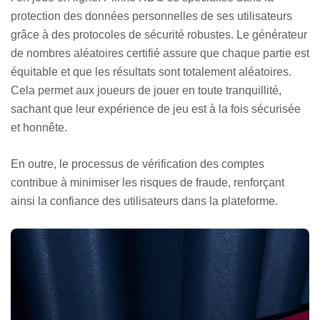
protection des données personnelles de ses utilisateurs
grâce à des protocoles de sécurité robustes. Le générateur
de nombres aléatoires certifié assure que chaque partie est
équitable et que les résultats sont totalement aléatoires.
Cela permet aux joueurs de jouer en toute tranquillité,
sachant que leur expérience de jeu est à la fois sécurisée
et honnête.
En outre, le processus de vérification des comptes
contribue à minimiser les risques de fraude, renforçant
ainsi la confiance des utilisateurs dans la plateforme.