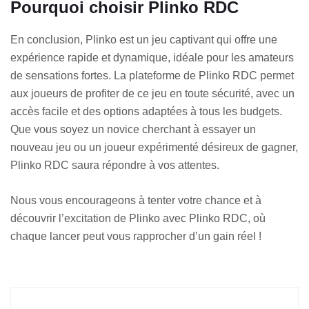
Pourquoi choisir Plinko RDC
En conclusion, Plinko est un jeu captivant qui offre une
expérience rapide et dynamique, idéale pour les amateurs
de sensations fortes. La plateforme de Plinko RDC permet
aux joueurs de profiter de ce jeu en toute sécurité, avec un
accès facile et des options adaptées à tous les budgets.
Que vous soyez un novice cherchant à essayer un
nouveau jeu ou un joueur expérimenté désireux de gagner,
Plinko RDC saura répondre à vos attentes.
Nous vous encourageons à tenter votre chance et à
découvrir l’excitation de Plinko avec Plinko RDC, où
chaque lancer peut vous rapprocher d’un gain réel !