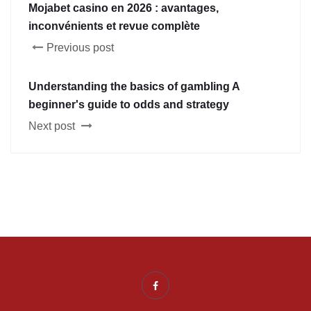
Mojabet casino en 2026 : avantages,
inconvénients et revue complète
Previous post
Understanding the basics of gambling A
beginner's guide to odds and strategy
Next post