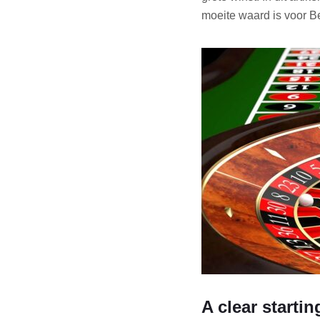
moeite waard is voor B
A clear startin