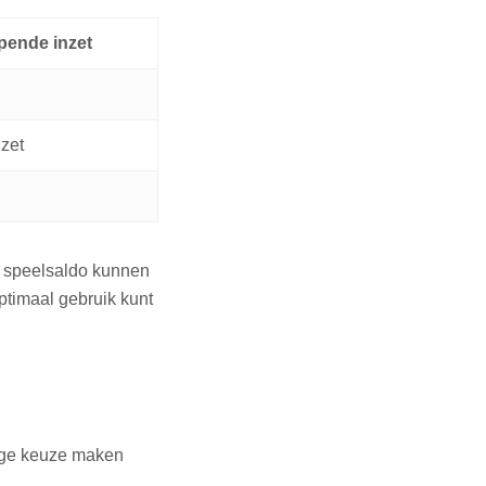
pende inzet
zet
un speelsaldo kunnen
ptimaal gebruik kunt
dige keuze maken