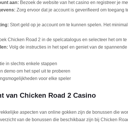
unt aan:
Bezoek de website van het casino en registreer je me
egevens:
Zorg ervoor dat je account is geverifieerd om toegang te 
ing:
Stort geld op je account om te kunnen spelen. Het minima
ek Chicken Road 2 in de spelcatalogus en selecteer het om te
len:
Volg de instructies in het spel en geniet van de spannend
tie in slechts enkele stappen
n demo om het spel uit te proberen
tingsmogelijkheden voor elke speler
t van Chicken Road 2 Casino
rekkelijke aspecten van online gokken zijn de bonussen die w
overzicht van de bonussen die beschikbaar zijn bij Chicken Roa