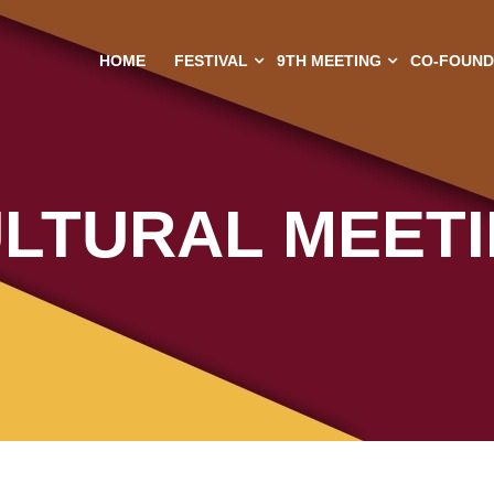
HOME
FESTIVAL
9TH MEETING
CO-FOUND
LTURAL MEET