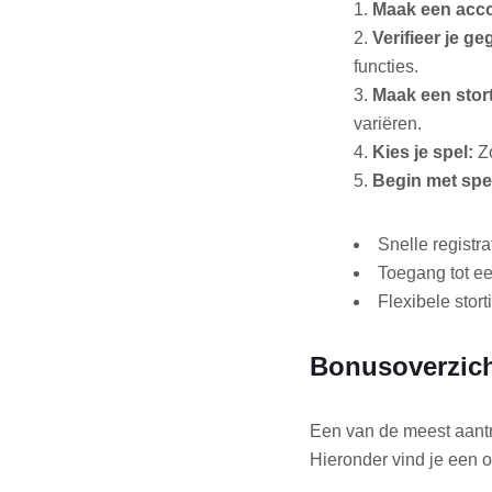
Maak een acco
Verifieer je g
functies.
Maak een stort
variëren.
Kies je spel:
Zo
Begin met spe
Snelle registra
Toegang tot ee
Flexibele stor
Bonusoverzich
Een van de meest aant
Hieronder vind je een 