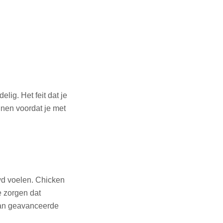
ig. Het feit dat je
jnen voordat je met
uwd voelen. Chicken
e zorgen dat
van geavanceerde