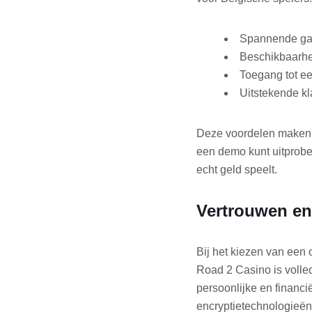
Spannende game
Beschikbaarhei
Toegang tot ee
Uitstekende kl
Deze voordelen maken he
een demo kunt uitprober
echt geld speelt.
Vertrouwen en
Bij het kiezen van een 
Road 2 Casino is volle
persoonlijke en financ
encryptietechnologieën,