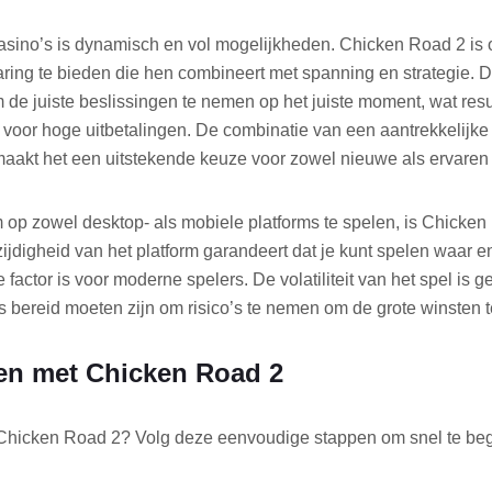
asino’s is dynamisch en vol mogelijkheden. Chicken Road 2 is
ring te bieden die hen combineert met spanning en strategie. Di
de juiste beslissingen te nemen op het juiste moment, wat resu
 voor hoge uitbetalingen. De combinatie van een aantrekkelijke 
akt het een uitstekende keuze voor zowel nieuwe als ervaren s
 op zowel desktop- als mobiele platforms te spelen, is Chicken
ijdigheid van het platform garandeert dat je kunt spelen waar 
e factor is voor moderne spelers. De volatiliteit van het spel is 
s bereid moeten zijn om risico’s te nemen om de grote winsten 
en met Chicken Road 2
 Chicken Road 2? Volg deze eenvoudige stappen om snel te be