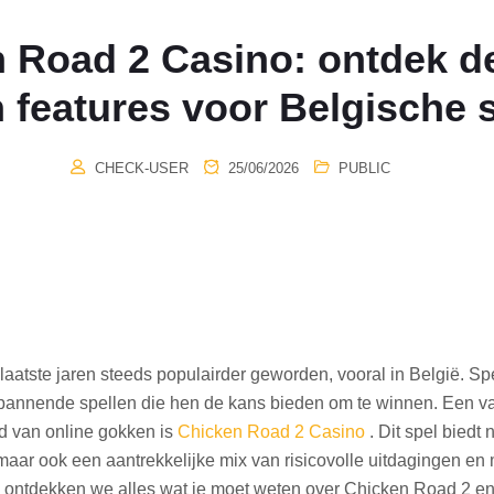
 Road 2 Casino: ontdek d
n features voor Belgische 
CHECK-USER
25/06/2026
PUBLIC
 laatste jaren steeds populairder geworden, vooral in België. S
pannende spellen die hen de kans bieden om te winnen. Een v
d van online gokken is
Chicken Road 2 Casino
. Dit spel biedt 
ar ook een aantrekkelijke mix van risicovolle uitdagingen en
ikel ontdekken we alles wat je moet weten over Chicken Road 2 