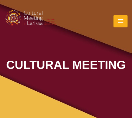
CULTURAL MEETING