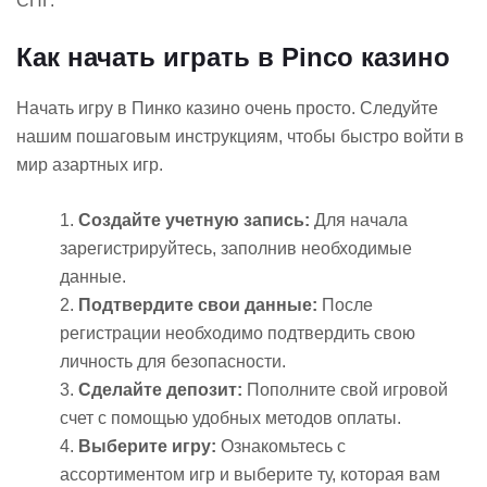
СНГ.
Как начать играть в Pinco казино
Начать игру в Пинко казино очень просто. Следуйте
нашим пошаговым инструкциям, чтобы быстро войти в
мир азартных игр.
Создайте учетную запись:
Для начала
зарегистрируйтесь, заполнив необходимые
данные.
Подтвердите свои данные:
После
регистрации необходимо подтвердить свою
личность для безопасности.
Сделайте депозит:
Пополните свой игровой
счет с помощью удобных методов оплаты.
Выберите игру:
Ознакомьтесь с
ассортиментом игр и выберите ту, которая вам