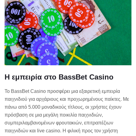
Η εμπειρία στο BassBet Casino
Το BassBet Casino προσφέρει μια εξαιρετική εμπειρία
παιχνιδιού για αρχάριους και προχωρημένους παίκτες. Με
πάνω από 5.000 μοναδικούς τίτλους, οι χρήστες έχουν
πρόσβαση σε μια μεγάλη ποικιλία παιχνιδιών,
συμπεριλαμβανομένων φρουτακιών, επιτραπέζιων
παιχνιδιών και live casino. Η φιλική προς τον χρήστη