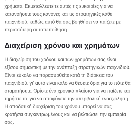
χρήματα. Εκμεταλλευτείτε αυτές τις ευκαιρίες για να
κατανοήσετε τους κανόνες και τις στρατηγικές κάθε
παιχνιδιού, καθώς αυτό θα σας βοηθήσει να παίζετε με
περισσότερη αυτοπεποίθηση.
Διαχείριση χρόνου και χρημάτων
Η διαχείριση του χρόνου και των χρημάτων σας είναι
εξίσου σημαντική με την ανάπτυξη στρατηγικών παιχνιδιού.
Είναι εύκολο να παρασυρθείτε κατά τη διάρκεια του
παιχνιδιού, γι’ αυτό είναι καλό να θέσετε όρια για το πότε θα
σταματήσετε. Ορίστε ένα χρονικό πλαίσιο για να παίζετε και
τηρήστε το, για να αποφύγετε την υπερβολική ενασχόληση.
Η αποδοτική διαχείριση του χρόνου μπορεί να σας
κρατήσει συγκεντρωμένους και να βελτιώσει την εμπειρία
σας.