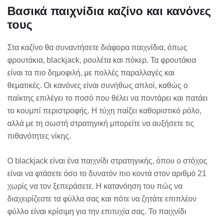
Βασικά παιχνίδια καζίνο και κανόνες
τους
Στα καζίνο θα συναντήσετε διάφορα παιχνίδια, όπως
φρουτάκια, blackjack, ρουλέτα και πόκερ. Τα φρουτάκια
είναι τα πιο δημοφιλή, με πολλές παραλλαγές και
θεματικές. Οι κανόνες είναι συνήθως απλοί, καθώς ο
παίκτης επιλέγει το ποσό που θέλει να ποντάρει και πατάει
το κουμπί περιστροφής. Η τύχη παίζει καθοριστικό ρόλο,
αλλά με τη σωστή στρατηγική μπορείτε να αυξήσετε τις
πιθανότητες νίκης.
Ο blackjack είναι ένα παιχνίδι στρατηγικής, όπου ο στόχος
είναι να φτάσετε όσο το δυνατόν πιο κοντά στον αριθμό 21
χωρίς να τον ξεπεράσετε. Η κατανόηση του πώς να
διαχειρίζεστε τα φύλλα σας και πότε να ζητάτε επιπλέον
φύλλο είναι κρίσιμη για την επιτυχία σας. Το παιχνίδι