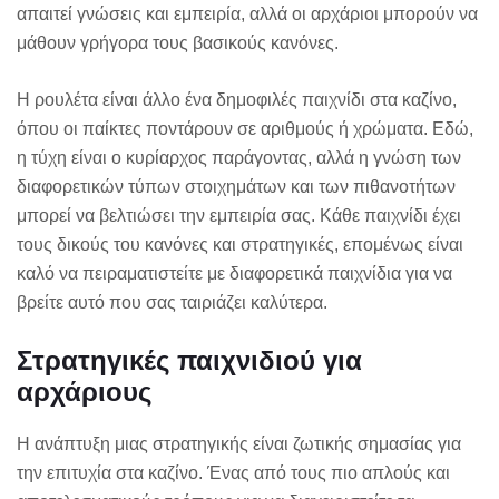
απαιτεί γνώσεις και εμπειρία, αλλά οι αρχάριοι μπορούν να
μάθουν γρήγορα τους βασικούς κανόνες.
Η ρουλέτα είναι άλλο ένα δημοφιλές παιχνίδι στα καζίνο,
όπου οι παίκτες ποντάρουν σε αριθμούς ή χρώματα. Εδώ,
η τύχη είναι ο κυρίαρχος παράγοντας, αλλά η γνώση των
διαφορετικών τύπων στοιχημάτων και των πιθανοτήτων
μπορεί να βελτιώσει την εμπειρία σας. Κάθε παιχνίδι έχει
τους δικούς του κανόνες και στρατηγικές, επομένως είναι
καλό να πειραματιστείτε με διαφορετικά παιχνίδια για να
βρείτε αυτό που σας ταιριάζει καλύτερα.
Στρατηγικές παιχνιδιού για
αρχάριους
Η ανάπτυξη μιας στρατηγικής είναι ζωτικής σημασίας για
την επιτυχία στα καζίνο. Ένας από τους πιο απλούς και