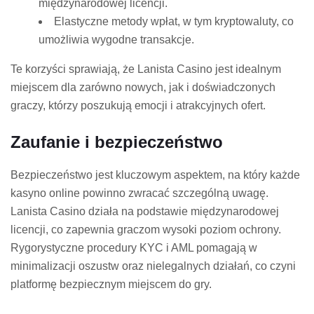
międzynarodowej licencji.
Elastyczne metody wpłat, w tym kryptowaluty, co
umożliwia wygodne transakcje.
Te korzyści sprawiają, że Lanista Casino jest idealnym
miejscem dla zarówno nowych, jak i doświadczonych
graczy, którzy poszukują emocji i atrakcyjnych ofert.
Zaufanie i bezpieczeństwo
Bezpieczeństwo jest kluczowym aspektem, na który każde
kasyno online powinno zwracać szczególną uwagę.
Lanista Casino działa na podstawie międzynarodowej
licencji, co zapewnia graczom wysoki poziom ochrony.
Rygorystyczne procedury KYC i AML pomagają w
minimalizacji oszustw oraz nielegalnych działań, co czyni
platformę bezpiecznym miejscem do gry.