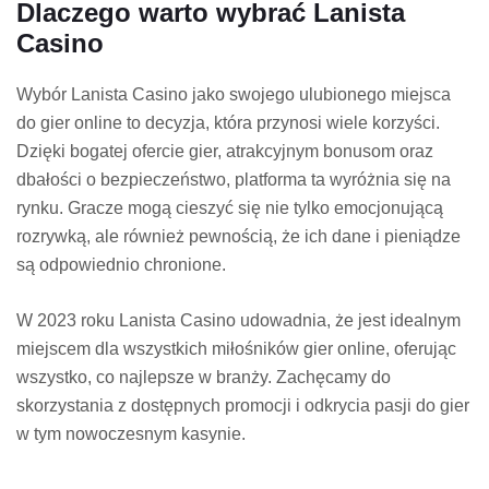
Dlaczego warto wybrać Lanista
Casino
Wybór Lanista Casino jako swojego ulubionego miejsca
do gier online to decyzja, która przynosi wiele korzyści.
Dzięki bogatej ofercie gier, atrakcyjnym bonusom oraz
dbałości o bezpieczeństwo, platforma ta wyróżnia się na
rynku. Gracze mogą cieszyć się nie tylko emocjonującą
rozrywką, ale również pewnością, że ich dane i pieniądze
są odpowiednio chronione.
W 2023 roku Lanista Casino udowadnia, że jest idealnym
miejscem dla wszystkich miłośników gier online, oferując
wszystko, co najlepsze w branży. Zachęcamy do
skorzystania z dostępnych promocji i odkrycia pasji do gier
w tym nowoczesnym kasynie.