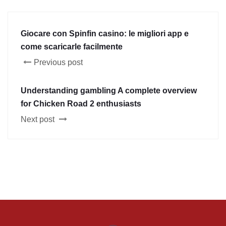
Giocare con Spinfin casino: le migliori app e
come scaricarle facilmente
Previous post
Understanding gambling A complete overview
for Chicken Road 2 enthusiasts
Next post