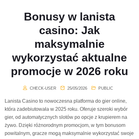
Bonusy w lanista
casino: Jak
maksymalnie
wykorzystać aktualne
promocje w 2026 roku
CHECK-USER
25/05/2026
PUBLIC
Lanista Casino to nowoczesna platforma do gier online,
która zadebiutowała w 2025 roku. Oferuje szeroki wybór
gier, od automatycznych slotów po opcje z krupierem na
żywo. Dzięki różnorodnym promocjom, w tym bonusom
powitalnym, gracze mogą maksymalnie wykorzystać swoje