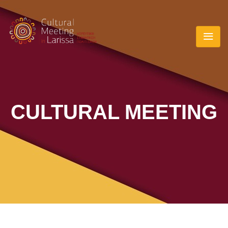
CULTURAL MEETING