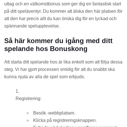
uttag och en välkomstbonus som ger dig en fantastisk start
på ditt speläventyr. Du kommer att älska den här platsen för
att den har precis allt du kan önska dig för en lyckad och
spännande spelupplevelse.
Så här kommer du igång med ditt
spelande hos Bonuskong
Att starta ditt spelande hos är lika enkelt som att följa dessa
steg. Vi har gjort processen smidig för att du snabbt ska
kunna njuta av alla de spel som erbjuds.
Registrering:
Besök -webbplatsen.
Klicka på registreringsknappen.