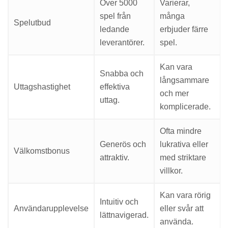
Över 5000
Varierar,
spel från
många
Spelutbud
ledande
erbjuder färre
leverantörer.
spel.
Kan vara
Snabba och
långsammare
Uttagshastighet
effektiva
och mer
uttag.
komplicerade.
Ofta mindre
Generös och
lukrativa eller
Välkomstbonus
attraktiv.
med striktare
villkor.
Kan vara rörig
Intuitiv och
Användarupplevelse
eller svår att
lättnavigerad.
använda.