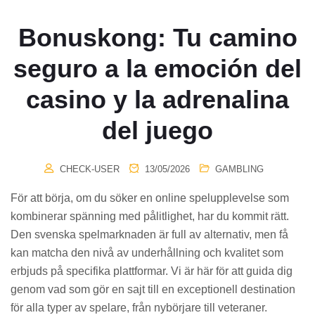
Bonuskong: Tu camino
seguro a la emoción del
casino y la adrenalina
del juego
CHECK-USER
13/05/2026
GAMBLING
För att börja, om du söker en online spelupplevelse som
kombinerar spänning med pålitlighet, har du kommit rätt.
Den svenska spelmarknaden är full av alternativ, men få
kan matcha den nivå av underhållning och kvalitet som
erbjuds på specifika plattformar. Vi är här för att guida dig
genom vad som gör en sajt till en exceptionell destination
för alla typer av spelare, från nybörjare till veteraner.