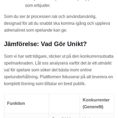
som erbjuder.
Som du ser är processen rak och användarvänlig,
designad för att du snabbt ska komma igång och uppleva
adrenalinet som spelande kan ge.
Jämförelse: Vad Gör Unikt?
Som vi har sett tidigare, sticker ut på den konkurrensutsatta
spelmarknaden. Låt oss analysera varför det är ett utmärkt
val för spelare som söker det bästa inom online
spelunderhållning. Plattformen fokuserar på att leverera en
komplett lösning som tilltalar en bred publik.
Konkurrenter
Funktion
(Generellt)