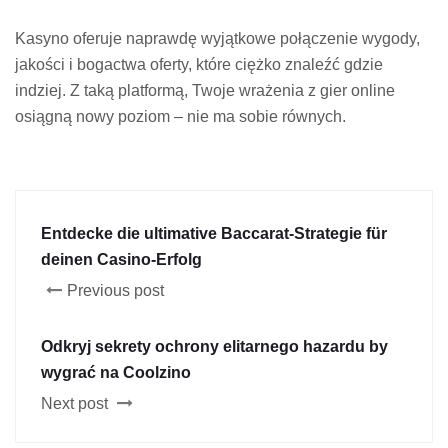
Kasyno oferuje naprawdę wyjątkowe połączenie wygody,
jakości i bogactwa oferty, które ciężko znaleźć gdzie
indziej. Z taką platformą, Twoje wrażenia z gier online
osiągną nowy poziom – nie ma sobie równych.
Entdecke die ultimative Baccarat-Strategie für
deinen Casino-Erfolg
Previous post
Odkryj sekrety ochrony elitarnego hazardu by
wygrać na Coolzino
Next post