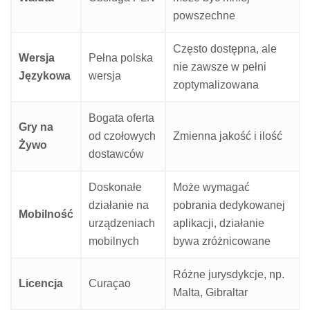
powszechne
Często dostępna, ale
Wersja
Pełna polska
nie zawsze w pełni
Językowa
wersja
zoptymalizowana
Bogata oferta
Gry na
od czołowych
Zmienna jakość i ilość
Żywo
dostawców
Doskonałe
Może wymagać
działanie na
pobrania dedykowanej
Mobilność
urządzeniach
aplikacji, działanie
mobilnych
bywa zróżnicowane
Różne jurysdykcje, np.
Licencja
Curaçao
Malta, Gibraltar