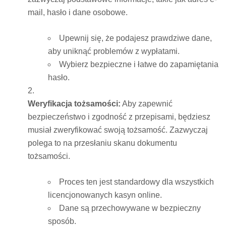
mail, hasło i dane osobowe.
Upewnij się, że podajesz prawdziwe dane,
aby uniknąć problemów z wypłatami.
Wybierz bezpieczne i łatwe do zapamiętania
hasło.
Weryfikacja tożsamości:
Aby zapewnić
bezpieczeństwo i zgodność z przepisami, będziesz
musiał zweryfikować swoją tożsamość. Zazwyczaj
polega to na przesłaniu skanu dokumentu
tożsamości.
Proces ten jest standardowy dla wszystkich
licencjonowanych kasyn online.
Dane są przechowywane w bezpieczny
sposób.