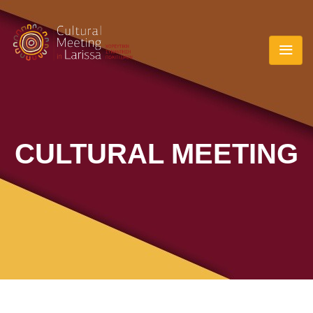
CULTURAL MEETING