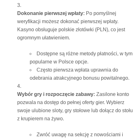
Dokonanie pierwszej wpłaty:
Po pomyślnej
weryfikacji możesz dokonać pierwszej wpłaty.
Kasyno obsługuje polskie złotówki (PLN), co jest
ogromnym ułatwieniem.
Dostępne są różne metody płatności, w tym
popularne w Polsce opcje.
Często pierwsza wpłata uprawnia do
odebrania atrakcyjnego bonusu powitalnego.
Wybór gry i rozpoczęcie zabawy:
Zasilone konto
pozwala na dostęp do pełnej oferty gier. Wybierz
swoje ulubione sloty, gry stołowe lub dołącz do stołu
z krupierem na żywo.
Zwróć uwagę na sekcję z nowościami i