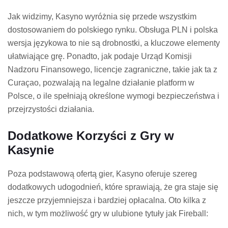
Jak widzimy, Kasyno wyróżnia się przede wszystkim
dostosowaniem do polskiego rynku. Obsługa PLN i polska
wersja językowa to nie są drobnostki, a kluczowe elementy
ułatwiające grę. Ponadto, jak podaje Urząd Komisji
Nadzoru Finansowego, licencje zagraniczne, takie jak ta z
Curaçao, pozwalają na legalne działanie platform w
Polsce, o ile spełniają określone wymogi bezpieczeństwa i
przejrzystości działania.
Dodatkowe Korzyści z Gry w
Kasynie
Poza podstawową ofertą gier, Kasyno oferuje szereg
dodatkowych udogodnień, które sprawiają, że gra staje się
jeszcze przyjemniejsza i bardziej opłacalna. Oto kilka z
nich, w tym możliwość gry w ulubione tytuły jak Fireball: