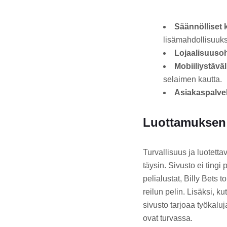
Säännölliset 
lisämahdollisuuksi
Lojaalisuuso
Mobiiliystäväl
selaimen kautta.
Asiakaspalve
Luottamuksen r
Turvallisuus ja luotett
täysin. Sivusto ei tingi
pelialustat, Billy Bets 
reilun pelin. Lisäksi, k
sivusto tarjoaa työkaluj
ovat turvassa.