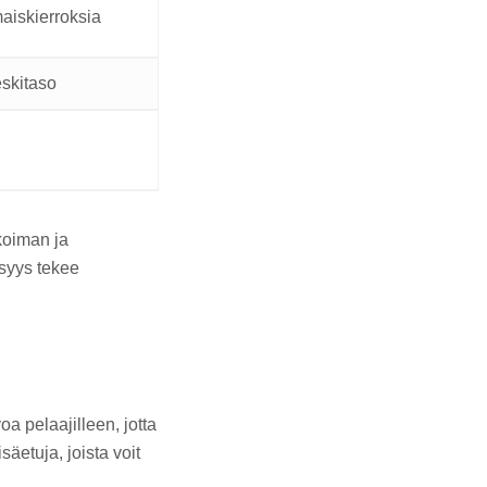
maiskierroksia
skitaso
koiman ja
syys tekee
oa pelaajilleen, jotta
äetuja, joista voit