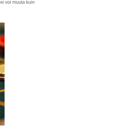
 ei voi muuta kuin