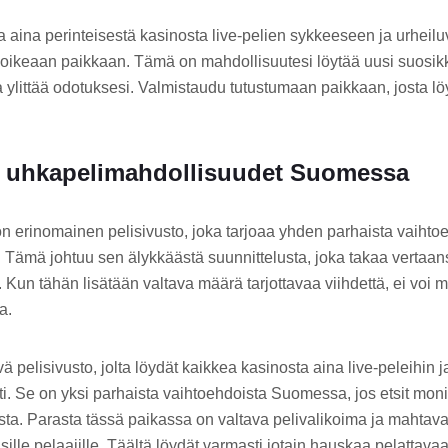
a aina perinteisestä kasinosta live-pelien sykkeeseen ja urhei
ut oikeaan paikkaan. Tämä on mahdollisuutesi löytää uusi suosikk
 ja ylittää odotuksesi. Valmistaudu tutustumaan paikkaan, josta lö
t uhkapelimahdollisuudet Suomessa
on erinomainen pelisivusto, joka tarjoaa yhden parhaista vaihto
e. Tämä johtuu sen älykkäästä suunnittelusta, joka takaa vertaan
 Kun tähän lisätään valtava määrä tarjottavaa viihdettä, ei voi m
a.
vä pelisivusto, jolta löydät kaikkea kasinosta aina live-peleihin j
ti. Se on yksi parhaista vaihtoehdoista Suomessa, jos etsit moni
ta. Parasta tässä paikassa on valtava pelivalikoima ja mahtava
ille pelaajille. Täältä löydät varmasti jotain hauskaa pelattavaa