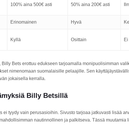
100% aina 500€ asti
50% aina 200€ asti
Il
Erinomainen
Hyvä
Ke
Kyllä
Osittain
Ei
, Billy Bets erottuu edukseen tarjoamalla monipuolisimman vali
set nimenomaan suomalaisille pelaajille. Sen käyttäjäystävälli
än jokaisella kerralla.
ämyksiä Billy Betsillä
s ei tyydy vain perusasioihin. Sivusto tarjoaa jatkuvasti lisää arv
i mahdollisimman nautinnollinen ja palkitseva. Tässä muutamia lis