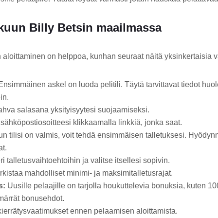
kuun Billy Betsin maailmassa
loittaminen on helppoa, kunhan seuraat näitä yksinkertaisia va
nsimmäinen askel on luoda pelitili. Täytä tarvittavat tiedot huole
in.
vahva salasana yksityisyytesi suojaamiseksi.
sähköpostiosoitteesi klikkaamalla linkkiä, jonka saat.
n tilisi on valmis, voit tehdä ensimmäisen talletuksesi. Hyödynnä
t.
ri talletusvaihtoehtoihin ja valitse itsellesi sopivin.
rkistaa mahdolliset minimi- ja maksimitalletusrajat.
s:
Uusille pelaajille on tarjolla houkuttelevia bonuksia, kuten 1
märrät bonusehdot.
 kierrätysvaatimukset ennen pelaamisen aloittamista.