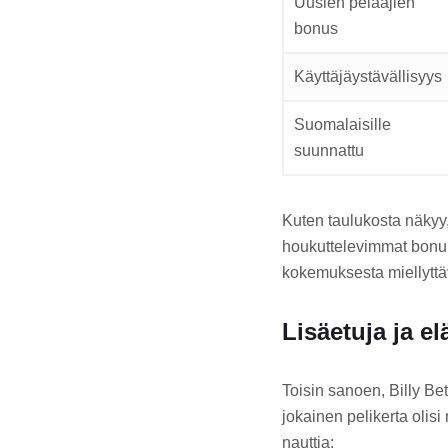
Uusien pelaajien
bonus
Käyttäjäystävällisyys
Suomalaisille
suunnattu
Kuten taulukosta näkyy
houkuttelevimmat bonuk
kokemuksesta miellyttäv
Lisäetuja ja el
Toisin sanoen, Billy Bet
jokainen pelikerta olis
nauttia: