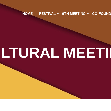
HOME
FESTIVAL
9TH MEETING
CO-FOUND
LTURAL MEET