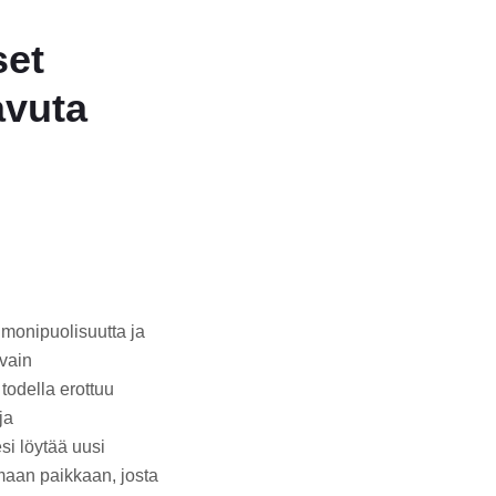
set
avuta
 monipuolisuutta ja
avain
todella erottuu
ja
si löytää uusi
umaan paikkaan, josta