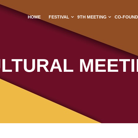
HOME
FESTIVAL
9TH MEETING
CO-FOUND
LTURAL MEET