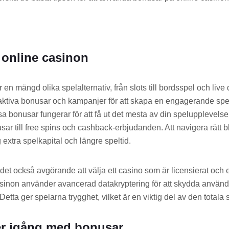
 online casinon
en mängd olika spelalternativ, från slots till bordsspel och live
raktiva bonusar och kampanjer för att skapa en engagerande spe
essa bonusar fungerar för att få ut det mesta av din spelupplevel
usar till free spins och cashback-erbjudanden. Att navigera rätt
extra spelkapital och längre speltid.
 det också avgörande att välja ett casino som är licensierat och 
sinon använder avancerad datakryptering för att skydda använ
 Detta ger spelarna trygghet, vilket är en viktig del av den total
r igång med bonusar