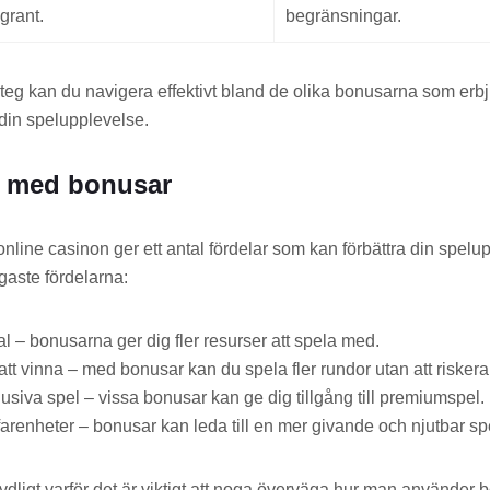
grant.
begränsningar.
teg kan du navigera effektivt bland de olika bonusarna som erb
din spelupplevelse.
r med bonusar
online casinon ger ett antal fördelar som kan förbättra din spelup
gaste fördelarna:
al – bonusarna ger dig fler resurser att spela med.
att vinna – med bonusar kan du spela fler rundor utan att risker
lusiva spel – vissa bonusar kan ge dig tillgång till premiumspel.
farenheter – bonusar kan leda till en mer givande och njutbar s
ydligt varför det är viktigt att noga överväga hur man använder bo