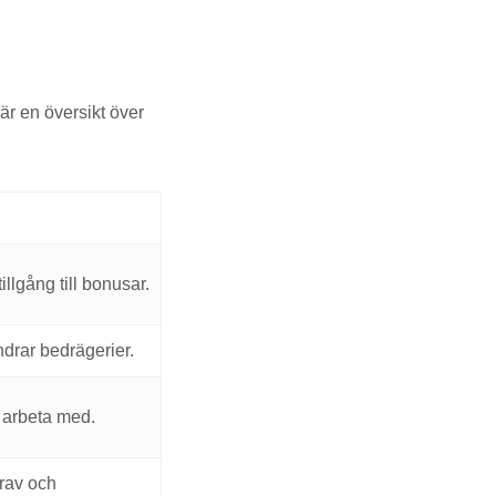
är en översikt över
illgång till bonusar.
drar bedrägerier.
t arbeta med.
krav och