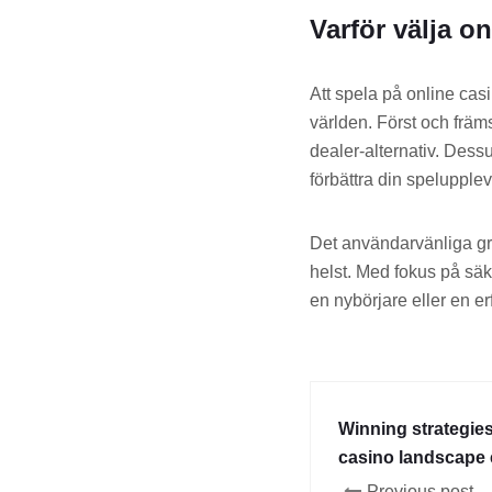
Varför välja o
Att spela på online casi
världen. Först och främst 
dealer-alternativ. Des
förbättra din spelupple
Det användarvänliga grä
helst. Med fokus på säk
en nybörjare eller en er
Winning strategies
casino landscape e
Previous post