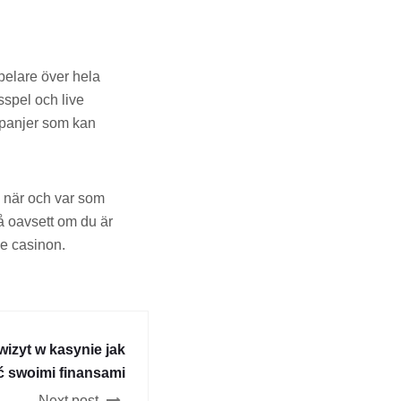
spelare över hela
dsspel och live
mpanjer som kan
a när och var som
å oavsett om du är
ne casinon.
izyt w kasynie jak
ć swoimi finansami
Next post