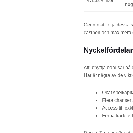
4. Läs villkor
nog
Genom att följa dessa s
casinon och maximera 
Nyckelfördela
Att utnyttja bonusar på 
Här är några av de vikti
Ökat spelkapit
Flera chanser 
Access till exk
Förbättrade er
Dessa fördelar gör det t