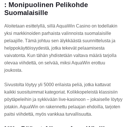
: Monipuolinen Pelikohde
Suomalaisille
Aloitetaan esittelyllä, sillä AquaWin Casino on todellakin
yksi markkinoiden parhaista valinnoista suomalaisille
pelaajille. Tämä johtuu sen älykkäästä suunnittelusta ja
helppokäyttöisyydestä, jotka tekevät pelaamisesta
vaivatonta. Kun tähän yhdistetään valtava määrä tarjolla
olevaa viihdettä, on selvää, miksi AquaWin erottuu
joukosta.
Sivustolta löytyy yli 5000 erilaista peliä, jotka kattavat
kaikki suosituimmat kategoriat. Kolikkopeleistä klassisiin
pöytäpeleihin ja sykkivään live-kasinoon – jokaiselle löytyy
jotakin. AquaWin on rakennettu pelaajan ehdoilla, tarjoten
paitsi viihdettä, myös vankkaa turvallisuutta.