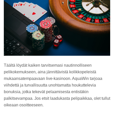
Täältä löydät kaiken tarvitsemasi nautinnolliseen
pelikokemukseen, aina jännittävistä kolikkopeleistä
mukaansatempaavaan live-kasinoon. AquaWin tarjoaa
viihdettä ja turvallisuutta unohtamatta houkuttelevia
bonuksia, jotka tekevät pelaamisesta entistäkin
palkitsevampaa. Jos etsit laadukasta pelipaikkaa, olet tullut
oikeaan osoitteeseen.