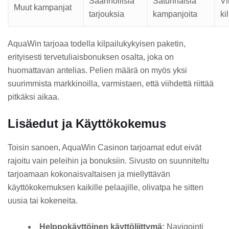
Säännöllisiä
Satunnaisia
Vi
Muut kampanjat
tarjouksia
kampanjoita
ki
AquaWin tarjoaa todella kilpailukykyisen paketin,
erityisesti tervetuliaisbonuksen osalta, joka on
huomattavan antelias. Pelien määrä on myös yksi
suurimmista markkinoilla, varmistaen, että viihdettä riittää
pitkäksi aikaa.
Lisäedut ja Käyttökokemus
Toisin sanoen, AquaWin Casinon tarjoamat edut eivät
rajoitu vain peleihin ja bonuksiin. Sivusto on suunniteltu
tarjoamaan kokonaisvaltaisen ja miellyttävän
käyttökokemuksen kaikille pelaajille, olivatpa he sitten
uusia tai kokeneita.
Helppokäyttöinen käyttöliittymä:
Navigointi