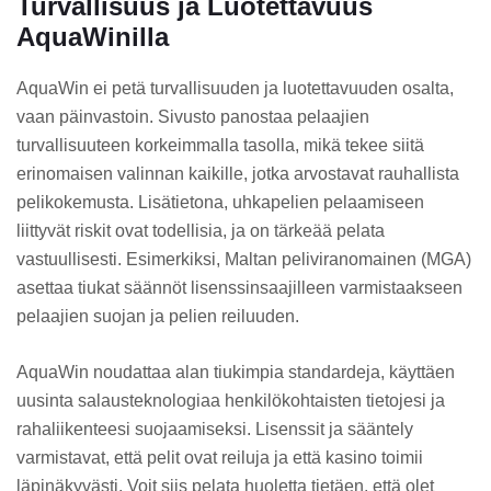
Turvallisuus ja Luotettavuus
AquaWinilla
AquaWin ei petä turvallisuuden ja luotettavuuden osalta,
vaan päinvastoin. Sivusto panostaa pelaajien
turvallisuuteen korkeimmalla tasolla, mikä tekee siitä
erinomaisen valinnan kaikille, jotka arvostavat rauhallista
pelikokemusta. Lisätietona, uhkapelien pelaamiseen
liittyvät riskit ovat todellisia, ja on tärkeää pelata
vastuullisesti. Esimerkiksi, Maltan peliviranomainen (MGA)
asettaa tiukat säännöt lisenssinsaajilleen varmistaakseen
pelaajien suojan ja pelien reiluuden.
AquaWin noudattaa alan tiukimpia standardeja, käyttäen
uusinta salausteknologiaa henkilökohtaisten tietojesi ja
rahaliikenteesi suojaamiseksi. Lisenssit ja sääntely
varmistavat, että pelit ovat reiluja ja että kasino toimii
läpinäkyvästi. Voit siis pelata huoletta tietäen, että olet