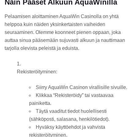
Näin Pääset Alkuun AquaWinilla
Pelaamisen aloittaminen AquaWin Casinolla on yhtä
helppoa kuin näiden yksinkertaisten vaiheiden
seuraaminen. Olemme koonneet pienen oppaan, joka
auttaa sinua pääsemään sujuvasti alkuun ja nauttimaan
tarjolla olevista peleistä ja eduista.
Rekisteröityminen:
Siirry AquaWin Casinon virallisille sivuille.
Klikkaa “Rekisteröidy” tai vastaavaa
painiketta.
Täytä vaaditut tiedot huolellisesti
(sähköposti, salasana, henkilötiedot).
Hyväksy käyttöehdot ja vahvista
rekisteröityminen.