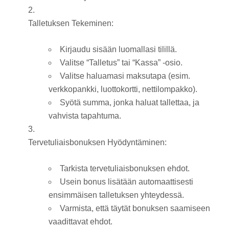
Talletuksen Tekeminen:
Kirjaudu sisään luomallasi tilillä.
Valitse “Talletus” tai “Kassa” -osio.
Valitse haluamasi maksutapa (esim.
verkkopankki, luottokortti, nettilompakko).
Syötä summa, jonka haluat tallettaa, ja
vahvista tapahtuma.
Tervetuliaisbonuksen Hyödyntäminen:
Tarkista tervetuliaisbonuksen ehdot.
Usein bonus lisätään automaattisesti
ensimmäisen talletuksen yhteydessä.
Varmista, että täytät bonuksen saamiseen
vaadittavat ehdot.