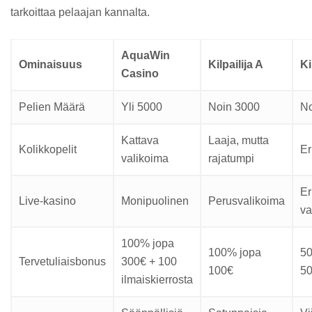
tarkoittaa pelaajan kannalta.
AquaWin
Ominaisuus
Kilpailija A
Ki
Casino
Pelien Määrä
Yli 5000
Noin 3000
No
Kattava
Laaja, mutta
Kolikkopelit
Er
valikoima
rajatumpi
Er
Live-kasino
Monipuolinen
Perusvalikoima
va
100% jopa
100% jopa
50
Tervetuliaisbonus
300€ + 100
100€
5
ilmaiskierrosta