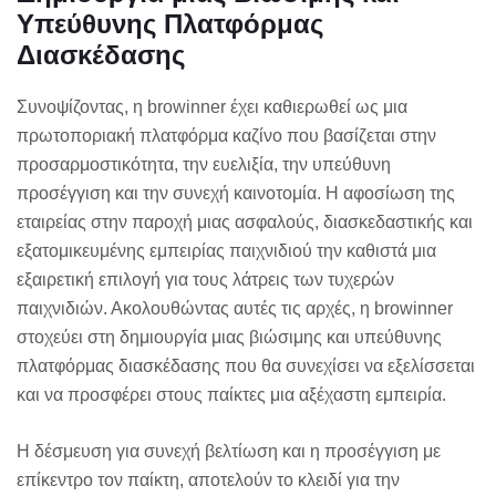
Υπεύθυνης Πλατφόρμας
Διασκέδασης
Συνοψίζοντας, η browinner έχει καθιερωθεί ως μια
πρωτοποριακή πλατφόρμα καζίνο που βασίζεται στην
προσαρμοστικότητα, την ευελιξία, την υπεύθυνη
προσέγγιση και την συνεχή καινοτομία. Η αφοσίωση της
εταιρείας στην παροχή μιας ασφαλούς, διασκεδαστικής και
εξατομικευμένης εμπειρίας παιχνιδιού την καθιστά μια
εξαιρετική επιλογή για τους λάτρεις των τυχερών
παιχνιδιών. Ακολουθώντας αυτές τις αρχές, η browinner
στοχεύει στη δημιουργία μιας βιώσιμης και υπεύθυνης
πλατφόρμας διασκέδασης που θα συνεχίσει να εξελίσσεται
και να προσφέρει στους παίκτες μια αξέχαστη εμπειρία.
Η δέσμευση για συνεχή βελτίωση και η προσέγγιση με
επίκεντρο τον παίκτη, αποτελούν το κλειδί για την