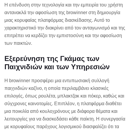
Η επένδυση στην τεχνολογία και την εμπειρία του χρήστη
αντανακλά την αφοσίωση της browinner στη δημιουργία
μιας κορυφαίας πλατφόρμας διασκέδασης. Αυτό το
χαρακτηριστικό την διακρίνει από τον ανταγωνισμό και της
επιτρέπει να κερδίζει την εμπιστοσύνη και την αφοσίωση
των παικτών.
Εξερεύνηση της Γκάμας των
Παιχνιδιών και των Υπηρεσιών
Η browinner προσφέρει μια εντυπωσιακή συλλογή
παιχνιδιών καζίνο, η οποία περιλαμβάνει κλασικές
επιλογές, όπως ρουλέτα, μπλακτζακ και πόκερ, καθώς και
σύγχρονες καινοτομίες. Επιπλέον, η πλατφόρμα διαθέτει
μια ποικιλία από κουλοχρόνους με διάφορα θέματα και
λειτουργίες για να διασκεδάσει κάθε παίκτη. Η συνεργασία
με κορυφαίους παρόχους λογισμικού διασφαλίζει ότι τα