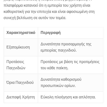
πλατφόρμα κατανοεί ότι η εμπειρία του χρήστη είναι
καθοριστική για την επιτυχία και είναι αφοσιωμένη στη
συνεχή βελτίωση σε αυτόν τον τομέα.
Χαρακτηριστικό
Περιγραφή
Δυνατότητα προσαρμογής της
Εξατομίκευση
εμπειρίας παιχνιδιού.
Προτάσεις
Προτάσεις με βάση τις προτιμήσεις
Παιχνιδιών
του κάθε παίκτη.
Δυνατότητα καθορισμού
Όρια Παιχνιδιού
προσωπικών ορίων.
Διεπαφή Χρήστη
Εύκολη πλοήγηση και απλότητα.