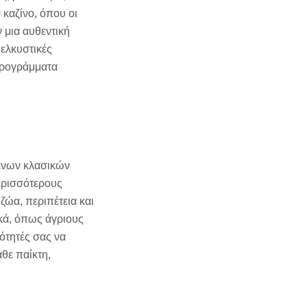
 καζίνο, όπου οι
 μια αυθεντική
 ελκυστικές
προγράμματα
μένων κλασικών
ερισσότερους
ζώα, περιπέτεια και
κά, όπως άγριους
ότητές σας να
άθε παίκτη,