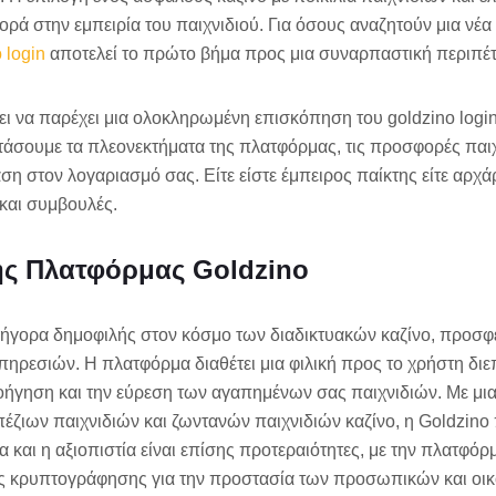
φορά στην εμπειρία του παιχνιδιού. Για όσους αναζητούν μια νέ
 login
αποτελεί το πρώτο βήμα προς μια συναρπαστική περιπέτ
ι να παρέχει μια ολοκληρωμένη επισκόπηση του goldzino login
τάσουμε τα πλεονεκτήματα της πλατφόρμας, τις προσφορές παιχν
ση στον λογαριασμό σας. Είτε είστε έμπειρος παίκτης είτε αρχάρ
και συμβουλές.
ης Πλατφόρμας Goldzino
γρήγορα δημοφιλής στον κόσμο των διαδικτυακών καζίνο, προσφ
πηρεσιών. Η πλατφόρμα διαθέτει μια φιλική προς το χρήστη δι
οήγηση και την εύρεση των αγαπημένων σας παιχνιδιών. Με μια
ζιων παιχνιδιών και ζωντανών παιχνιδιών καζίνο, η Goldzino 
α και η αξιοπιστία είναι επίσης προτεραιότητες, με την πλατφόρ
ες κρυπτογράφησης για την προστασία των προσωπικών και οι