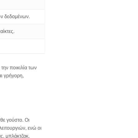
ων δεδομένων.
αίκτες.
την ποικιλία των
αι γρήγορη,
θε γούστο. Οι
ειτουργιών, ενώ οι
ς, μπλάκτζακ,