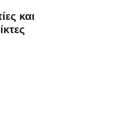
ίες και
ίκτες