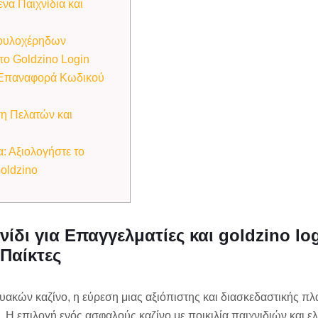
α Παιχνίδια και
Κουλοχέρηδων
 το Goldzino Login
 Επαναφορά Κωδικού
η Πελατών και
: Αξιολογήστε το
oldzino
νίδι για Επαγγελματίες και goldzino lo
Παίκτες
υακών καζίνο, η εύρεση μιας αξιόπιστης και διασκεδαστικής πλ
 Η επιλογή ενός ασφαλούς καζίνο με ποικιλία παιχνιδιών και 