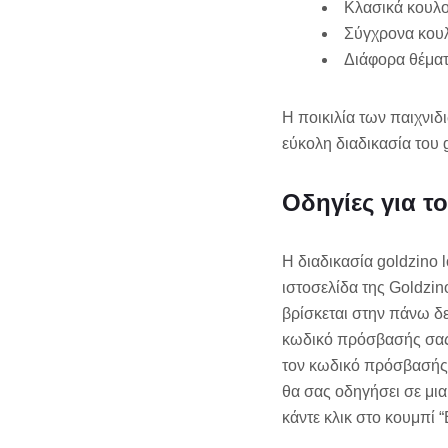
Κλασικά κουλο
Σύγχρονα κουλ
Διάφορα θέματα
Η ποικιλία των παιχνιδ
εύκολη διαδικασία του 
Οδηγίες για τ
Η διαδικασία goldzino 
ιστοσελίδα της Goldzin
βρίσκεται στην πάνω δε
κωδικό πρόσβασής σας. 
τον κωδικό πρόσβασής σ
θα σας οδηγήσει σε μι
κάντε κλικ στο κουμπί