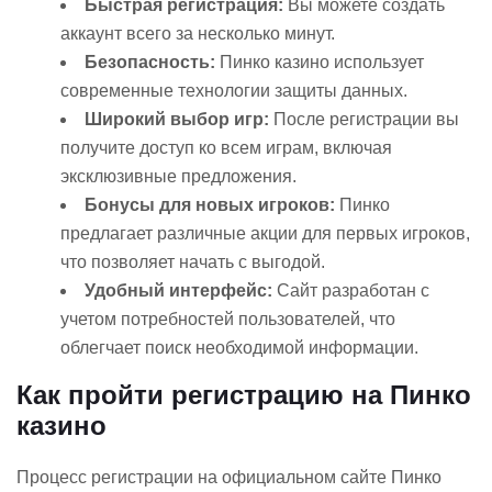
Быстрая регистрация:
Вы можете создать
аккаунт всего за несколько минут.
Безопасность:
Пинко казино использует
современные технологии защиты данных.
Широкий выбор игр:
После регистрации вы
получите доступ ко всем играм, включая
эксклюзивные предложения.
Бонусы для новых игроков:
Пинко
предлагает различные акции для первых игроков,
что позволяет начать с выгодой.
Удобный интерфейс:
Сайт разработан с
учетом потребностей пользователей, что
облегчает поиск необходимой информации.
Как пройти регистрацию на Пинко
казино
Процесс регистрации на официальном сайте Пинко