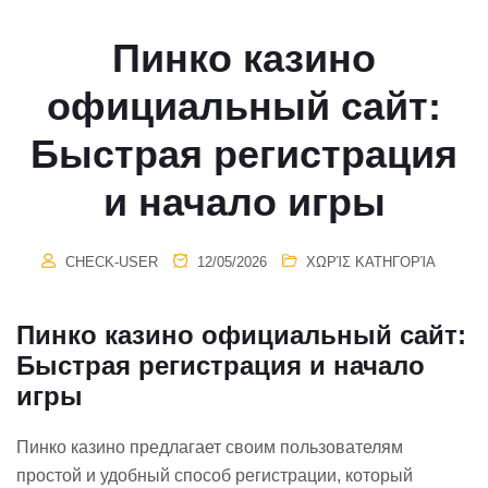
Пинко казино
официальный сайт:
Быстрая регистрация
и начало игры
CHECK-USER
12/05/2026
ΧΩΡΊΣ ΚΑΤΗΓΟΡΊΑ
Пинко казино официальный сайт:
Быстрая регистрация и начало
игры
Пинко казино предлагает своим пользователям
простой и удобный способ регистрации, который