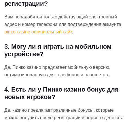
регистрации?
Вам понадобится только действующий электронный
адрес и номер телефона для подтверждения аккаунта
pinco casino официальный сайт
.
3. Могу ли я играть на мобильном
устройстве?
Да, Пинко казино предлагает мобильную версию,
оптимизированную для телефонов и планшетов.
4. Есть ли у Пинко казино бонус для
новых игроков?
Да, казино предлагает различные бонусы, которые
можно получить после регистрации и первого депозита.