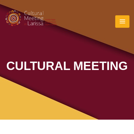
CULTURAL MEETING