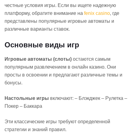
честные условия игры. Если вы ищете надежную
платформу, обратите внимание на
fenix casino
, где
представлены популярные игровые автоматы и
различные варианты ставок.
Основные виды игр
Игровые автоматы (слоты)
остаются самым
популярным развлечением в онлайн казино. Они
просты в освоении и предлагают различные темы и
бонусы.
Настольные игры
включают: – Блэкджек – Рулетка –
Покер – Баккара
Эти классические игры требуют определенной
стратегии и знаний правил.