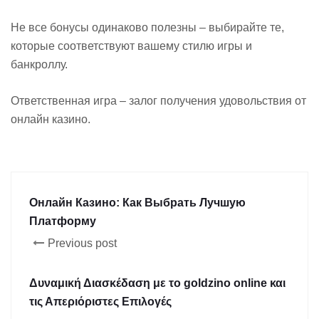
Не все бонусы одинаково полезны – выбирайте те,
которые соответствуют вашему стилю игры и
банкроллу.
Ответственная игра – залог получения удовольствия от
онлайн казино.
Онлайн Казино: Как Выбрать Лучшую
Платформу
Previous post
Δυναμική Διασκέδαση με το goldzino online και
τις Απεριόριστες Επιλογές