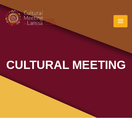
CULTURAL MEETING