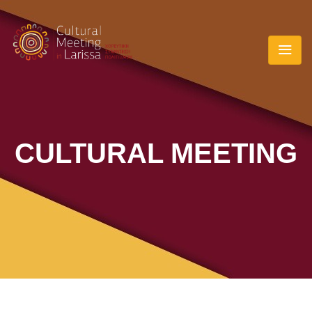
CULTURAL MEETING