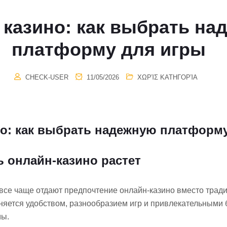
 казино: как выбрать на
платформу для игры
CHECK-USER
11/05/2026
ΧΩΡΊΣ ΚΑΤΗΓΟΡΊΑ
о: как выбрать надежную платформ
 онлайн-казино растет
все чаще отдают предпочтение онлайн-казино вместо трад
няется удобством, разнообразием игр и привлекательными 
мы.