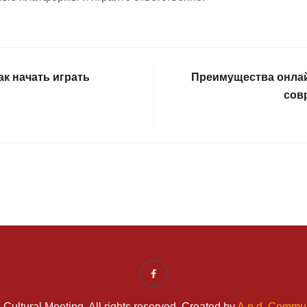
ак начать играть
Преимущества онлай
сов
 Cultural Meeting. All rights reserved. Created by
A.n.d. Commu