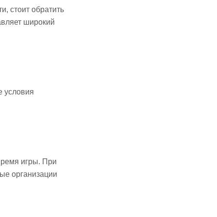
и, стоит обратить
вляет широкий
е условия
время игры. При
ные организации