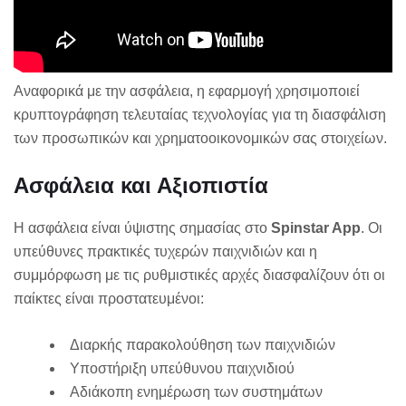
Αναφορικά με την ασφάλεια, η εφαρμογή χρησιμοποιεί
κρυπτογράφηση τελευταίας τεχνολογίας για τη διασφάλιση
των προσωπικών και χρηματοοικονομικών σας στοιχείων.
Ασφάλεια και Αξιοπιστία
Η ασφάλεια είναι ύψιστης σημασίας στο
Spinstar App
. Οι
υπεύθυνες πρακτικές τυχερών παιχνιδιών και η
συμμόρφωση με τις ρυθμιστικές αρχές διασφαλίζουν ότι οι
παίκτες είναι προστατευμένοι:
Διαρκής παρακολούθηση των παιχνιδιών
Υποστήριξη υπεύθυνου παιχνιδιού
Αδιάκοπη ενημέρωση των συστημάτων