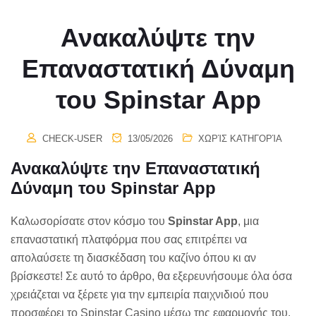
Ανακαλύψτε την
Επαναστατική Δύναμη
του Spinstar App
CHECK-USER
13/05/2026
ΧΩΡΊΣ ΚΑΤΗΓΟΡΊΑ
Ανακαλύψτε την Επαναστατική
Δύναμη του Spinstar App
Καλωσορίσατε στον κόσμο του
Spinstar App
, μια
επαναστατική πλατφόρμα που σας επιτρέπει να
απολαύσετε τη διασκέδαση του καζίνο όπου κι αν
βρίσκεστε! Σε αυτό το άρθρο, θα εξερευνήσουμε όλα όσα
χρειάζεται να ξέρετε για την εμπειρία παιχνιδιού που
προσφέρει το Spinstar Casino μέσω της εφαρμογής του.