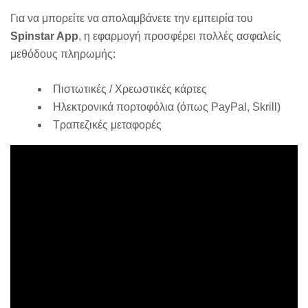
Για να μπορείτε να απολαμβάνετε την εμπειρία του
Spinstar App
, η εφαρμογή προσφέρει πολλές ασφαλείς
μεθόδους πληρωμής:
Πιστωτικές / Χρεωστικές κάρτες
Ηλεκτρονικά πορτοφόλια (όπως PayPal, Skrill)
Τραπεζικές μεταφορές