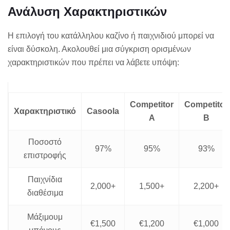
Ανάλυση Χαρακτηριστικών
Η επιλογή του κατάλληλου καζίνο ή παιχνιδιού μπορεί να
είναι δύσκολη. Ακολουθεί μια σύγκριση ορισμένων
χαρακτηριστικών που πρέπει να λάβετε υπόψη:
Competitor
Competitor
Χαρακτηριστικό
Casoola
A
B
Ποσοστό
97%
95%
93%
επιστροφής
Παιχνίδια
2,000+
1,500+
2,200+
διαθέσιμα
Μάξιμουμ
€1,500
€1,200
€1,000