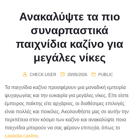
Ανακαλύψτε τα πιο
συναρπαστικά
παιχνίδια καζίνο για
μεγάλες νίκες
CHECK-USER
20/05/2026
PUBLIC
Τα παιχνίδια καζίνο προσφέρουν μια μοναδική εμπειρία
ψυχαγωγίας και την ευκαιρία για μεγάλες νίκες. Είτε είστε
έμπειρος παίκτης είτε αρχάριος, οι διαθέσιμες επιλογές
είναι πολλές και ποικίλες. Ακολουθήστε μας σε αυτήν την
περιπέτεια στον κόσμο των καζίνο και ανακαλύψτε ποια
παιχνίδια μπορούν να σας φέρουν επιτυχία, όπως το
casoola casino
.